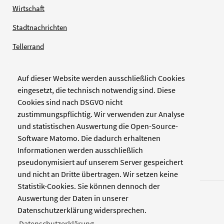
Wirtschaft
Stadtnachrichten
Tellerrand
Auf dieser Website werden ausschließlich Cookies
Verlag
eingesetzt, die technisch notwendig sind. Diese
Cookies sind nach DSGVO nicht
Zellwerk GmbH & Co KG
zustimmungspflichtig. Wir verwenden zur Analyse
Pinienstraße 2
und statistischen Auswertung die Open-Source-
40233 Düsseldorf
Software Matomo. Die dadurch erhaltenen
www.zellwerk.com
Informationen werden ausschließlich
pseudonymisiert auf unserem Server gespeichert
und nicht an Dritte übertragen. Wir setzen keine
Statistik-Cookies. Sie können dennoch der
Auswertung der Daten in unserer
Datenschutzerklärung widersprechen.
Datenschutzerklärung