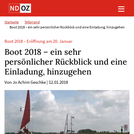
Direkt
Direkt
Direkt
Direkt
zum
zum
zur
zum
Inhalt
Hauptmenu
Suche
Footer
(Eingabetaste)
(Eingabetaste)
(Eingabetaste)
(Eingabetaste)
Startseite
Tellerrand
Boot 2018 – ein sehr persönlicher Rückblick und eine Einladung, hinzugehen
Boot 2018 – Eröffnung am 20. Januar
Boot 2018 – ein sehr
persönlicher Rückblick und eine
Einladung, hinzugehen
Von Jo Achim Geschke
|
12.01.2018