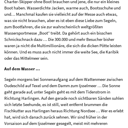
Charter-Skipper ohne Boot brauchen und jene, die nur ein kleines
Boot haben. Wasserdichte Jacken, warme auch, Bootsschuhe und
und… Manchmal kaufen sie vielleicht auf der Messe auch etwas,
was sie nicht brauchen, aber es ist eben diese Liebe zum Segeln,
zum Bootfahren, die sie zur wahrscheinlich weltgrößten
Wassersportmesse „Boot“ treibt. Da gehört auch ein bisschen
Schnickschnack dazu … Die 300.000 und mehr Besucher bisher
waren ja nicht die Multimillionäre, die sich die dicken Pötte leisten
können. Und es muss auch nicht immer die weite See, die Karibik
oder das Mittelmeer sein.
Auf dem Wasser ...
Segeln morgens bei Sonnenaufgang auf dem Wattenmeer zwischen
Oudeschild auf Texel und dem Damm zum Ijsselmeer … Die Sonne
geht gerade auf, unter Segeln geht es mit dem Tidenstrom in
Richtung Harlingen. Auf den gerade noch sichtbaren Sänden suhlen
sich letzte Seehunde, es ist still, weit entfernt brummen die
Fischkutter aus Harlingen heraus Richtung Nordsee … Wer es erlebt
hat, wird sich danach zurück sehnen. Wir sind früher in der
Vorsaison auf dem Ijsselmeer gesegelt, meist mit mehreren