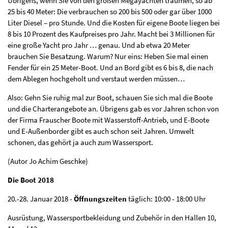
Übrigens, wenn Sie von den großen Megayachten träumen, so ab
25 bis 40 Meter: Die verbrauchen so 200 bis 500 oder gar über 1000
Liter Diesel – pro Stunde. Und die Kosten für eigene Boote liegen bei
8 bis 10 Prozent des Kaufpreises pro Jahr. Macht bei 3 Millionen für
eine große Yacht pro Jahr … genau. Und ab etwa 20 Meter
brauchen Sie Besatzung. Warum? Nur eins: Heben Sie mal einen
Fender für ein 25 Meter-Boot. Und an Bord gibt es 6 bis 8, die nach
dem Ablegen hochgeholt und verstaut werden müssen…
Also: Gehn Sie ruhig mal zur Boot, schauen Sie sich mal die Boote
und die Charterangebote an. Übrigens gab es vor Jahren schon von
der Firma Frauscher Boote mit Wasserstoff-Antrieb, und E-Boote
und E-Außenborder gibt es auch schon seit Jahren. Umwelt
schonen, das gehört ja auch zum Wassersport.
(Autor Jo Achim Geschke)
Die Boot 2018
20.-28. Januar 2018 -
Öffnungszeiten
täglich: 10:00 - 18:00 Uhr
Ausrüstung, Wassersportbekleidung und Zubehör in den Hallen 10,