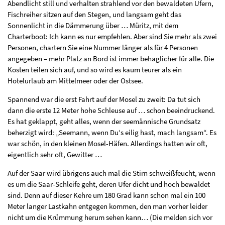
Abendlicht still und verhalten strahlend vor den bewaldeten Ufern,
Fischreiher sitzen auf den Stegen, und langsam geht das
Sonnenlicht in die Dämmerung über … Müritz, mit dem
Charterboot: Ich kann es nur empfehlen. Aber sind Sie mehr als zwei
Personen, chartern Sie eine Nummer länger als für 4 Personen
angegeben – mehr Platz an Bord ist immer behaglicher für alle. Die
Kosten teilen sich auf, und so wird es kaum teurer als ein
Hotelurlaub am Mittelmeer oder der Ostsee.
Spannend war die erst Fahrt auf der Mosel zu zweit: Da tut sich
dann die erste 12 Meter hohe Schleuse auf … schon beeindruckend.
Es hat geklappt, geht alles, wenn der seemännische Grundsatz
beherzigt wird: „Seemann, wenn Du‘s eilig hast, mach langsam“. Es
war schön, in den kleinen Mosel-Häfen. Allerdings hatten wir oft,
eigentlich sehr oft, Gewitter …
Auf der Saar wird übrigens auch mal die Stirn schweißfeucht, wenn
es um die Saar-Schleife geht, deren Ufer dicht und hoch bewaldet
sind. Denn auf dieser Kehre um 180 Grad kann schon mal ein 100
Meter langer Lastkahn entgegen kommen, den man vorher leider
nicht um die Krümmung herum sehen kann… (Die melden sich vor