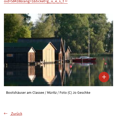
oid=58418&lang=1&ticket=g_u_e_s_t
Bootshäuser am Classee / Müritz / Foto (C) Jo Geschke
Zurück