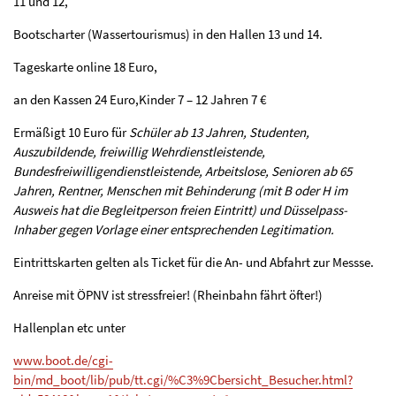
11 und 12,
Bootscharter (Wassertourismus) in den Hallen 13 und 14.
Tageskarte online 18 Euro,
an den Kassen 24 Euro,Kinder 7 – 12 Jahren 7 €
Ermäßigt 10 Euro für
Schüler ab 13 Jahren, Studenten,
Auszubildende, freiwillig Wehrdienstleistende,
Bundesfreiwilligendienstleistende, Arbeitslose, Senioren ab 65
Jahren, Rentner, Menschen mit Behinderung (mit B oder H im
Ausweis hat die Begleitperson freien Eintritt) und Düsselpass-
Inhaber gegen Vorlage einer entsprechenden Legitimation.
Eintrittskarten gelten als Ticket für die An- und Abfahrt zur Messse.
Anreise mit ÖPNV ist stressfreier! (Rheinbahn fährt öfter!)
Hallenplan etc unter
www.boot.de/cgi-
bin/md_boot/lib/pub/tt.cgi/%C3%9Cbersicht_Besucher.html?