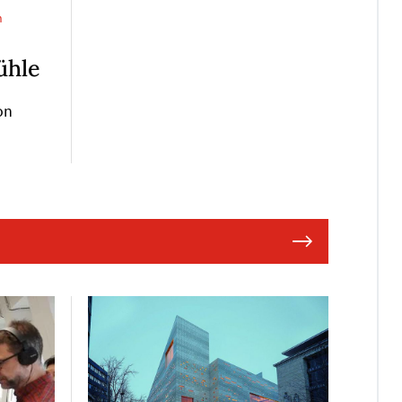
n
ühle
on