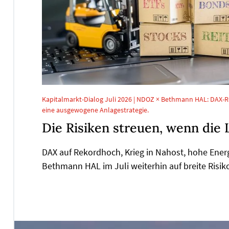
Kapitalmarkt-Dialog Juli 2026 | NDOZ × Bethmann HAL: DAX-R
eine ausgewogene Anlagestrategie.
Die Risiken streuen, wenn die 
DAX auf Rekordhoch, Krieg in Nahost, hohe Ener
Bethmann HAL im Juli weiterhin auf breite Risik