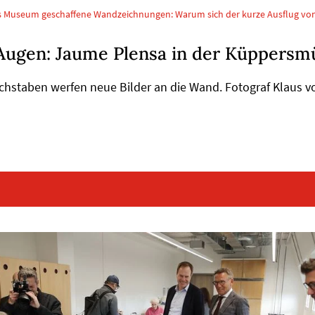
 das Museum geschaffene Wandzeichnungen: Warum sich der kurze Ausflug vo
 Augen: Jaume Plensa in der Küppersm
uchstaben werfen neue Bilder an die Wand. Fotograf Klaus v