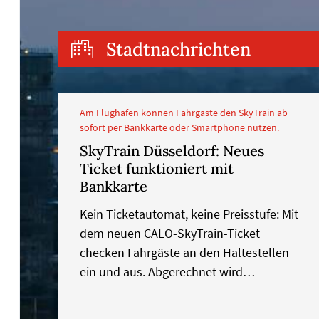
Stadtnachrichten
Am Flughafen können Fahrgäste den SkyTrain ab
sofort per Bankkarte oder Smartphone nutzen.
SkyTrain Düsseldorf: Neues
Ticket funktioniert mit
Bankkarte
Kein Ticketautomat, keine Preisstufe: Mit
dem neuen CALO-SkyTrain-Ticket
checken Fahrgäste an den Haltestellen
ein und aus. Abgerechnet wird…