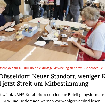
tscheidet am 16. Juli über die künftige Mitwirkung an der Volkshochschule.
Düsseldorf: Neuer Standort, weniger 
d jetzt Streit um Mitbestimmung
dt will das VHS-Kuratorium durch neue Beteiligungsformate
n. GEW und Dozierende warnen vor weniger verbindlicher