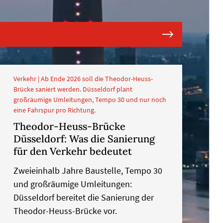
Verkehr | Ab Ende 2026 soll die Theodor-Heuss-
Brücke saniert werden. Düsseldorf plant
großräumige Umleitungen, Tempo 30 und nur noch
eine Fahrspur pro Richtung.
Theodor-Heuss-Brücke
Düsseldorf: Was die Sanierung
für den Verkehr bedeutet
Zweieinhalb Jahre Baustelle, Tempo 30
und großräumige Umleitungen:
Düsseldorf bereitet die Sanierung der
Theodor-Heuss-Brücke vor.