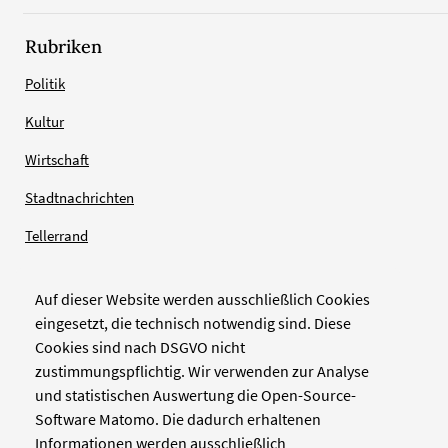
Rubriken
Politik
Kultur
Wirtschaft
Stadtnachrichten
Tellerrand
Auf dieser Website werden ausschließlich Cookies
Verlag
eingesetzt, die technisch notwendig sind. Diese
Cookies sind nach DSGVO nicht
Zellwerk GmbH & Co KG
zustimmungspflichtig. Wir verwenden zur Analyse
Pinienstraße 2
und statistischen Auswertung die Open-Source-
40233 Düsseldorf
Software Matomo. Die dadurch erhaltenen
www.zellwerk.com
Informationen werden ausschließlich