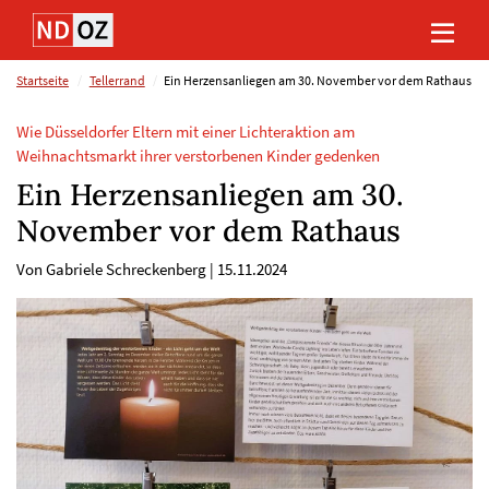
Direkt
Direkt
Direkt
Direkt
zum
zum
zur
zum
Inhalt
Hauptmenu
Suche
Footer
(Eingabetaste)
(Eingabetaste)
(Eingabetaste)
(Eingabetaste)
Startseite
Tellerrand
Ein Herzensanliegen am 30. November vor dem Rathaus
Wie Düsseldorfer Eltern mit einer Lichteraktion am
Weihnachtsmarkt ihrer verstorbenen Kinder gedenken
Ein Herzensanliegen am 30.
November vor dem Rathaus
Von Gabriele Schreckenberg
|
15.11.2024