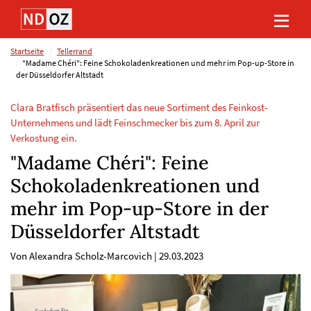
Direkt
Direkt
Direkt
Direkt
zum
zum
zur
zum
Inhalt
Hauptmenu
Suche
Footer
(Eingabetaste)
(Eingabetaste)
(Eingabetaste)
(Eingabetaste)
Startseite
Tellerrand
"Madame Chéri": Feine Schokoladenkreationen und mehr im Pop-up-Store in
der Düsseldorfer Altstadt
Clara Bratfisch präsentiert das neue Sortiment des Feinkost-
Unternehmens und lädt Feinschmecker bis zum 8. April zur
Verkostung ein.
"Madame Chéri": Feine
Schokoladenkreationen und
mehr im Pop-up-Store in der
Düsseldorfer Altstadt
Von Alexandra Scholz-Marcovich
|
29.03.2023