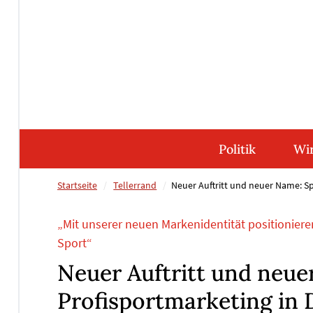
Direkt
Direkt
Direkt
Direkt
zum
zum
zur
zum
Inhalt
Hauptmenu
Suche
Footer
(Eingabetaste)
(Eingabetaste)
(Eingabetaste)
(Eingabetaste)
Politik
Wir
Startseite
Tellerrand
Neuer Auftritt und neuer Name: S
„Mit unserer neuen Markenidentität positioniere
Sport“
Neuer Auftritt und neue
Profisportmarketing in 