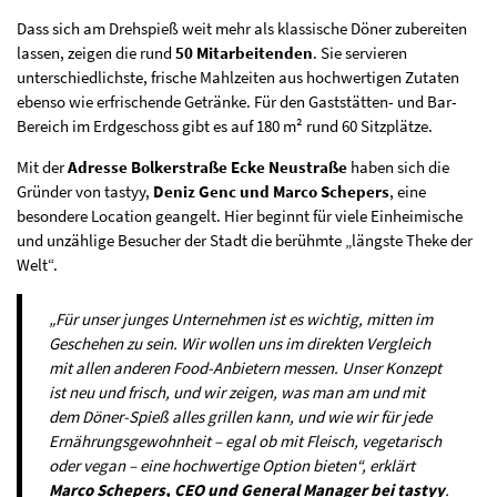
Dass sich am Drehspieß weit mehr als klassische Döner zubereiten
lassen, zeigen die rund
50 Mitarbeitenden
. Sie servieren
unterschiedlichste, frische Mahlzeiten aus hochwertigen Zutaten
ebenso wie erfrischende Getränke. Für den Gaststätten- und Bar-
Bereich im Erdgeschoss gibt es auf 180 m² rund 60 Sitzplätze.
Mit der
Adresse Bolkerstraße Ecke Neustraße
haben sich die
Gründer von tastyy,
Deniz Genc und Marco Schepers
, eine
besondere Location geangelt. Hier beginnt für viele Einheimische
und unzählige Besucher der Stadt die berühmte „längste Theke der
Welt“.
„Für unser junges Unternehmen ist es wichtig, mitten im
Geschehen zu sein. Wir wollen uns im direkten Vergleich
mit allen anderen Food-Anbietern messen. Unser Konzept
ist neu und frisch, und wir zeigen, was man am und mit
dem Döner-Spieß alles grillen kann, und wie wir für jede
Ernährungsgewohnheit – egal ob mit Fleisch, vegetarisch
oder vegan – eine hochwertige Option bieten“, erklärt
Marco Schepers, CEO und General Manager bei tastyy
.