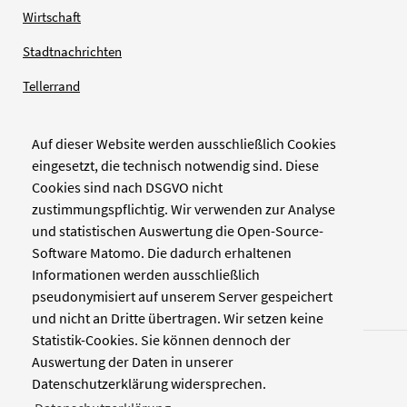
Wirtschaft
Stadtnachrichten
Tellerrand
Auf dieser Website werden ausschließlich Cookies
Verlag
eingesetzt, die technisch notwendig sind. Diese
Cookies sind nach DSGVO nicht
Zellwerk GmbH & Co KG
zustimmungspflichtig. Wir verwenden zur Analyse
Pinienstraße 2
und statistischen Auswertung die Open-Source-
40233 Düsseldorf
Software Matomo. Die dadurch erhaltenen
www.zellwerk.com
Informationen werden ausschließlich
pseudonymisiert auf unserem Server gespeichert
und nicht an Dritte übertragen. Wir setzen keine
Statistik-Cookies. Sie können dennoch der
Auswertung der Daten in unserer
Datenschutzerklärung widersprechen.