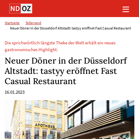
Direkt
Direkt
Direkt
Direkt
zum
zum
zur
zum
Inhalt
Hauptmenu
Suche
Footer
(Eingabetaste)
(Eingabetaste)
(Eingabetaste)
(Eingabetaste)
Startseite
Tellerrand
Neuer Döner in der Düsseldorf Altstadt: tastyy eröffnet Fast Casual Restaurant
Die sprichwörtlich längste Theke der Welt erhält ein neues
gastronomisches Highlight.
Neuer Döner in der Düsseldorf
Altstadt: tastyy eröffnet Fast
Casual Restaurant
16.01.2023