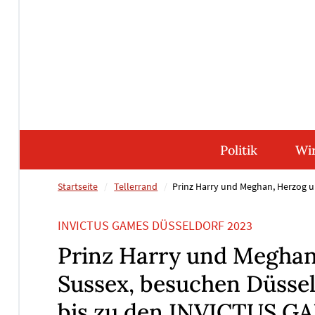
Direkt
Direkt
Direkt
Direkt
zum
zum
zur
zum
Inhalt
Hauptmenu
Suche
Footer
(Eingabetaste)
(Eingabetaste)
(Eingabetaste)
(Eingabetaste)
Politik
Wir
Startseite
Tellerrand
Prinz Harry und Meghan, Herzog u
INVICTUS GAMES DÜSSELDORF 2023
Prinz Harry und Meghan
Sussex, besuchen Düssel
bis zu den INVICTUS 