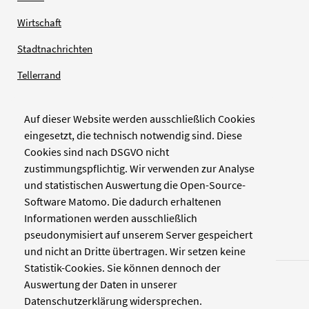
Wirtschaft
Stadtnachrichten
Tellerrand
Auf dieser Website werden ausschließlich Cookies
Verlag
eingesetzt, die technisch notwendig sind. Diese
Cookies sind nach DSGVO nicht
Zellwerk GmbH & Co KG
zustimmungspflichtig. Wir verwenden zur Analyse
Pinienstraße 2
und statistischen Auswertung die Open-Source-
40233 Düsseldorf
Software Matomo. Die dadurch erhaltenen
www.zellwerk.com
Informationen werden ausschließlich
pseudonymisiert auf unserem Server gespeichert
und nicht an Dritte übertragen. Wir setzen keine
Statistik-Cookies. Sie können dennoch der
Auswertung der Daten in unserer
Datenschutzerklärung widersprechen.