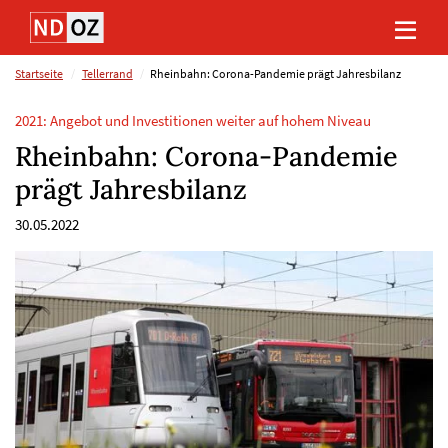
Direkt
Direkt
Direkt
Direkt
zum
zum
zur
zum
Inhalt
Hauptmenu
Suche
Footer
(Eingabetaste)
(Eingabetaste)
(Eingabetaste)
(Eingabetaste)
Startseite
Tellerrand
Rheinbahn: Corona-Pandemie prägt Jahresbilanz
2021: Angebot und Investitionen weiter auf hohem Niveau
Rheinbahn: Corona-Pandemie
prägt Jahresbilanz
30.05.2022