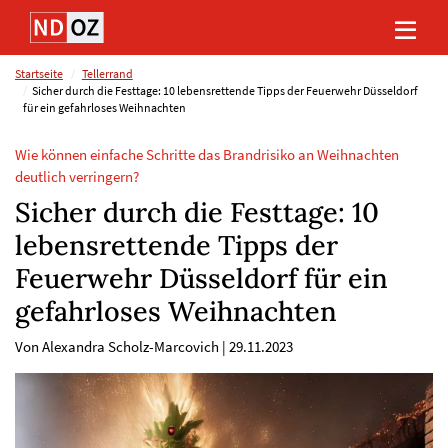
Direkt
Direkt
Direkt
Direkt
zum
zum
zur
zum
Inhalt
Hauptmenu
Suche
Footer
(Eingabetaste)
(Eingabetaste)
(Eingabetaste)
(Eingabetaste)
Startseite
Tellerrand
Sicher durch die Festtage: 10 lebensrettende Tipps der Feuerwehr Düsseldorf
für ein gefahrloses Weihnachten
Wie können einfache Schritte das Brandrisiko an Weihnachten
deutlich verringern?
Sicher durch die Festtage: 10
lebensrettende Tipps der
Feuerwehr Düsseldorf für ein
gefahrloses Weihnachten
Von Alexandra Scholz-Marcovich
|
29.11.2023