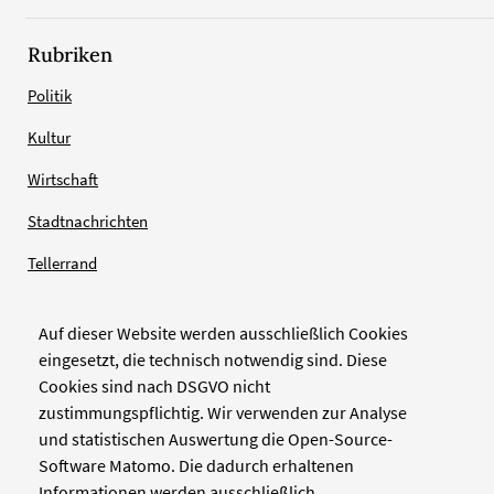
Rubriken
Politik
Kultur
Wirtschaft
Stadtnachrichten
Tellerrand
Auf dieser Website werden ausschließlich Cookies
Verlag
eingesetzt, die technisch notwendig sind. Diese
Cookies sind nach DSGVO nicht
Zellwerk GmbH & Co KG
zustimmungspflichtig. Wir verwenden zur Analyse
Pinienstraße 2
und statistischen Auswertung die Open-Source-
40233 Düsseldorf
Software Matomo. Die dadurch erhaltenen
www.zellwerk.com
Informationen werden ausschließlich