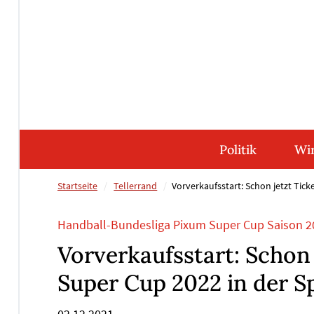
Direkt
Direkt
Direkt
Direkt
zum
zum
zur
zum
Inhalt
Hauptmenu
Suche
Footer
(Eingabetaste)
(Eingabetaste)
(Eingabetaste)
(Eingabetaste)
Politik
Wir
Startseite
Tellerrand
Vorverkaufsstart: Schon jetzt Tick
Handball-Bundesliga Pixum Super Cup Saison 2
Vorverkaufsstart: Schon 
Super Cup 2022 in der S
02.12.2021