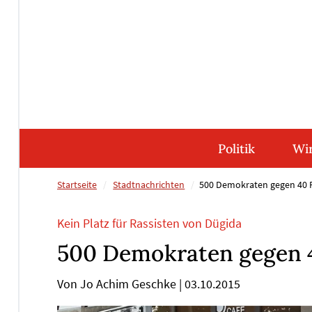
Direkt
Direkt
Direkt
Direkt
zum
zum
zur
zum
Inhalt
Hauptmenu
Suche
Footer
(Eingabetaste)
(Eingabetaste)
(Eingabetaste)
(Eingabetaste)
Politik
Wir
Startseite
Stadtnachrichten
500 Demokraten gegen 40 
Kein Platz für Rassisten von Dügida
500 Demokraten gegen 
Von Jo Achim Geschke
|
03.10.2015