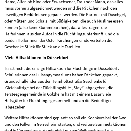
Name, Alter, ob Kind oder Erwachsener, Frau oder Mann, das alles
muss vorher aufgezeichnet werden und die Päckchen nach den
jeweiligen Bedürfnissen gepackt werden. Die Kartons mit Duschgel,
oder Mützen und Schals, mit Süßigkeiten, die auch Muslime essen
können (also keine Gummibärchen), das alles tragen die
HelferInnen aus den Autos in die Flüchtlingsunterkunft, und die
beiden Helferinnen der Oster-Kirchengemeinde verteilen die
Geschenke Stück für Stück an die Familien.
Viele Hilfsaktionen in Düsseldorf
Es ist nicht die einzige Hilfsaktion für Flüchtlinge in Düsseldorf .
SchülerInnen des Luisengymnasiums haben Päckchen gepackt,
Grundschulkinder aus der Helmholtzstraße Geschenke für
Gleichaltrige bei der Flüchtlingshilfe „Stay!“ abgegeben, die
Tersteegengemeinde in Golzheim hat mit einem Basar viele
Hilfsgüter für Flüchtlinge gesammelt und an die Bedürftigen
abgegeben.
Weitere Hilfsaktionen sind geplant: so soll ein Kochkurs bei der Awo
und den Falken in Gerresheim starten, und weitere Sammelaktionen
sind in Vorbereitung, damit nicht nur zur Weihnachtszeit die