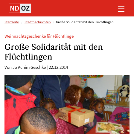
Direkt
Direkt
Direkt
Direkt
zum
zum
zur
zum
Inhalt
Hauptmenu
Suche
Footer
(Eingabetaste)
(Eingabetaste)
(Eingabetaste)
(Eingabetaste)
Startseite
Stadtnachrichten
Große Solidarität mit den Flüchtlingen
Weihnachtsgeschenke für Flüchtlinge
Große Solidarität mit den
Flüchtlingen
Von Jo Achim Geschke
|
22.12.2014