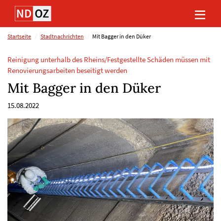
Direkt
Direkt
Direkt
Direkt
zum
zum
zur
zum
Inhalt
Hauptmenu
Suche
Footer
(Eingabetaste)
(Eingabetaste)
(Eingabetaste)
(Eingabetaste)
Startseite
Stadtnachrichten
Mit Bagger in den Düker
Reinigung unterhalb des Rheins/Festgestellte Schäden müssen mit
Renovierungsarbeiten beseitigt werden
Mit Bagger in den Düker
15.08.2022