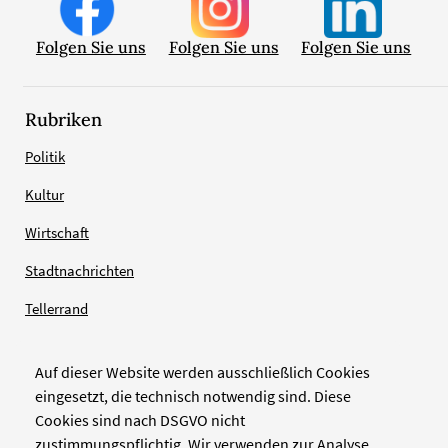
Folgen Sie uns
Folgen Sie uns
Folgen Sie uns
Rubriken
Politik
Kultur
Wirtschaft
Stadtnachrichten
Tellerrand
Auf dieser Website werden ausschließlich Cookies
Verlag
eingesetzt, die technisch notwendig sind. Diese
Cookies sind nach DSGVO nicht
Zellwerk GmbH & Co KG
zustimmungspflichtig. Wir verwenden zur Analyse