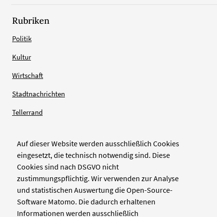
Rubriken
Politik
Kultur
Wirtschaft
Stadtnachrichten
Tellerrand
Auf dieser Website werden ausschließlich Cookies
Verlag
eingesetzt, die technisch notwendig sind. Diese
Cookies sind nach DSGVO nicht
Zellwerk GmbH & Co KG
zustimmungspflichtig. Wir verwenden zur Analyse
Pinienstraße 2
und statistischen Auswertung die Open-Source-
40233 Düsseldorf
Software Matomo. Die dadurch erhaltenen
www.zellwerk.com
Informationen werden ausschließlich