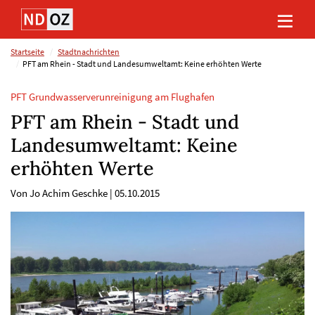
Direkt
Direkt
Direkt
Direkt
zum
zum
zur
zum
Inhalt
Hauptmenu
Suche
Footer
(Eingabetaste)
(Eingabetaste)
(Eingabetaste)
(Eingabetaste)
Startseite
Stadtnachrichten
PFT am Rhein - Stadt und Landesumweltamt: Keine erhöhten Werte
PFT Grundwasserverunreinigung am Flughafen
PFT am Rhein - Stadt und
Landesumweltamt: Keine
erhöhten Werte
Von Jo Achim Geschke
|
05.10.2015