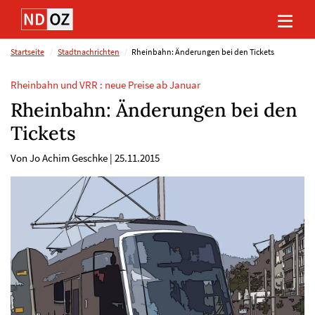
Direkt
Direkt
Direkt
Direkt
zum
zum
zur
zum
Inhalt
Hauptmenu
Suche
Footer
(Eingabetaste)
(Eingabetaste)
(Eingabetaste)
(Eingabetaste)
Startseite
Stadtnachrichten
Rheinbahn: Änderungen bei den Tickets
Rheinbahn und VRR : neue Preise ab Januar
Rheinbahn: Änderungen bei den
Tickets
Von Jo Achim Geschke
|
25.11.2015