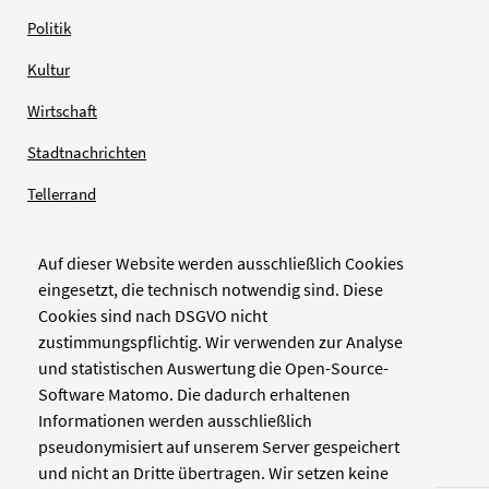
Politik
Kultur
Wirtschaft
Stadtnachrichten
Tellerrand
Auf dieser Website werden ausschließlich Cookies
Verlag
eingesetzt, die technisch notwendig sind. Diese
Cookies sind nach DSGVO nicht
Zellwerk GmbH & Co KG
zustimmungspflichtig. Wir verwenden zur Analyse
Pinienstraße 2
und statistischen Auswertung die Open-Source-
40233 Düsseldorf
Software Matomo. Die dadurch erhaltenen
www.zellwerk.com
Informationen werden ausschließlich
pseudonymisiert auf unserem Server gespeichert
und nicht an Dritte übertragen. Wir setzen keine