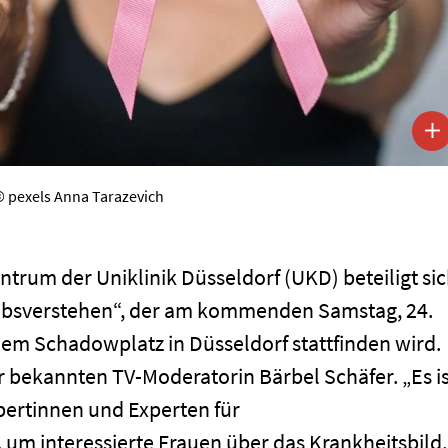
 pexels Anna Tarazevich
zentrum der Uniklinik Düsseldorf (UKD) beteiligt si
rebsverstehen“, der am kommenden Samstag, 24.
dem Schadowplatz in Düsseldorf stattfinden wird.
r bekannten TV-Moderatorin Bärbel Schäfer. „Es is
pertinnen und Experten für
 um interessierte Frauen über das Krankheitsbild,