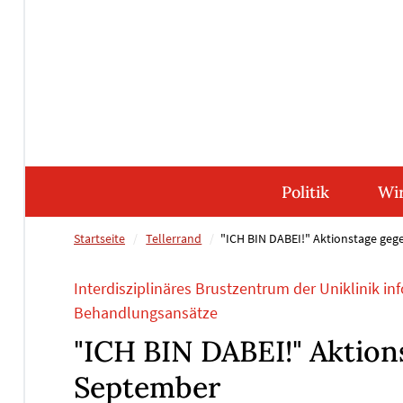
Direkt
Direkt
Direkt
Direkt
zum
zum
zur
zum
Inhalt
Hauptmenu
Suche
Footer
(Eingabetaste)
(Eingabetaste)
(Eingabetaste)
(Eingabetaste)
Politik
Wir
Startseite
Tellerrand
"ICH BIN DABEI!" Aktionstage ge
Interdisziplinäres Brustzentrum der Uniklinik inf
Behandlungsansätze
"ICH BIN DABEI!" Aktion
September