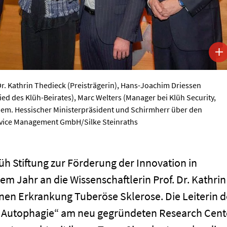
. Dr. Kathrin Thedieck (Preisträgerin), Hans-Joachim Driessen
lied des Klüh-Beirates), Marc Welters (Manager bei Klüh Security,
ehem. Hessischer Ministerpräsident und Schirmherr über den
ervice Management GmbH/Silke Steinraths
lüh Stiftung zur Förderung der Innovation in
m Jahr an die Wissenschaftlerin Prof. Dr. Kathrin
enen Erkrankung Tuberöse Sklerose. Die Leiterin d
d Autophagie“ am neu gegründeten Research Cent