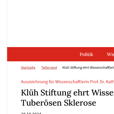
Direkt
Direkt
Direkt
Direkt
zum
zum
zur
zum
Inhalt
Hauptmenu
Suche
Footer
(Eingabetaste)
(Eingabetaste)
(Eingabetaste)
(Eingabetaste)
Politik
Wir
Startseite
Tellerrand
Klüh Stiftung ehrt Wissenschaftle
Auszeichnung für Wissenschaftlerin Prof. Dr. Kat
Klüh Stiftung ehrt Wisse
Tuberösen Sklerose
28.10.2024