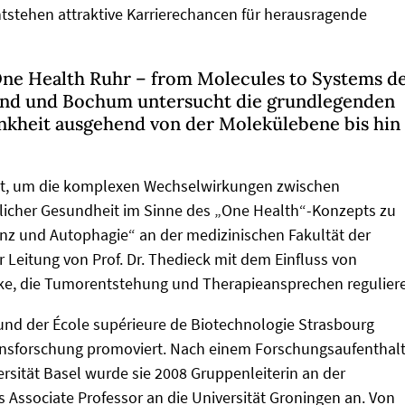
tstehen attraktive Karrierechancen für herausragende
ne Health Ruhr – from Molecules to Systems d
und und Bochum untersucht die grundlegenden
kheit ausgehend von der Molekülebene bis hin
tet, um die komplexen Wechselwirkungen zwischen
icher Gesundheit im Sinne des „One Health“-Konzepts zu
enz und Autophagie“ an der medizinischen Fakultät der
r Leitung von Prof. Dr. Thedieck mit dem Einfluss von
ke, die Tumorentstehung und Therapieansprechen regulier
r und der École supérieure de Biotechnologie Strasbourg
onsforschung promoviert. Nach einem Forschungsaufenthal
rsität Basel wurde sie 2008 Gruppenleiterin an der
s Associate Professor an die Universität Groningen an. Von