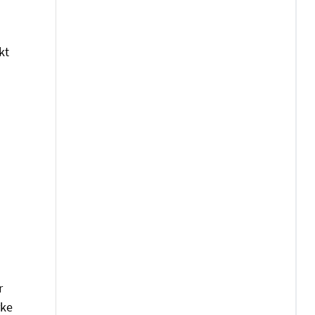
kt
r
rke