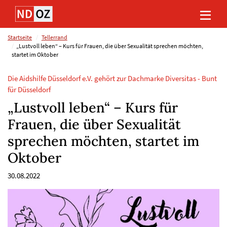
Direkt
Direkt
Direkt
Direkt
zum
zum
zur
zum
Inhalt
Hauptmenu
Suche
Footer
(Eingabetaste)
(Eingabetaste)
(Eingabetaste)
(Eingabetaste)
Startseite
Tellerrand
„Lustvoll leben“ – Kurs für Frauen, die über Sexualität sprechen möchten,
startet im Oktober
Die Aidshilfe Düsseldorf e.V. gehört zur Dachmarke Diversitas - Bunt
für Düsseldorf
„Lustvoll leben“ – Kurs für
Frauen, die über Sexualität
sprechen möchten, startet im
Oktober
30.08.2022