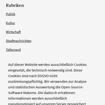
Rubriken
Politik
Kultur
Wirtschaft
Stadtnachrichten
Tellerrand
Auf dieser Website werden ausschließlich Cookies
Verlag
eingesetzt, die technisch notwendig sind. Diese
Cookies sind nach DSGVO nicht
Zellwerk GmbH & Co KG
zustimmungspflichtig. Wir verwenden zur Analyse
Pinienstraße 2
und statistischen Auswertung die Open-Source-
40233 Düsseldorf
Software Matomo. Die dadurch erhaltenen
www.zellwerk.com
Informationen werden ausschließlich
pseudonymisiert auf unserem Server gespeichert