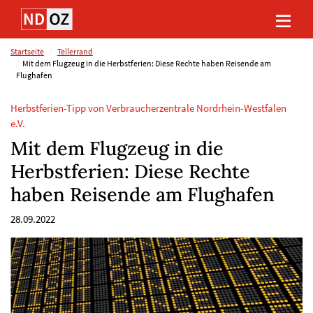
Direkt
Direkt
Direkt
Direkt
zum
zum
zur
zum
Inhalt
Hauptmenu
Suche
Footer
(Eingabetaste)
(Eingabetaste)
(Eingabetaste)
(Eingabetaste)
Startseite
Tellerrand
Mit dem Flugzeug in die Herbstferien: Diese Rechte haben Reisende am
Flughafen
Herbstferien-Tipp von Verbraucherzentrale Nordrhein-Westfalen
e.V.
Mit dem Flugzeug in die
Herbstferien: Diese Rechte
haben Reisende am Flughafen
28.09.2022