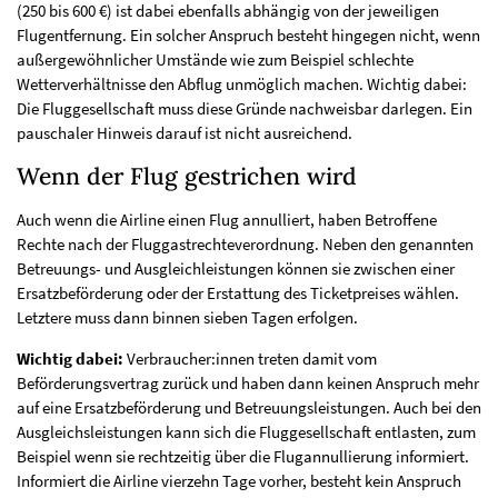
(250 bis 600 €) ist dabei ebenfalls abhängig von der jeweiligen
Flugentfernung. Ein solcher Anspruch besteht hingegen nicht, wenn
außergewöhnlicher Umstände wie zum Beispiel schlechte
Wetterverhältnisse den Abflug unmöglich machen. Wichtig dabei:
Die Fluggesellschaft muss diese Gründe nachweisbar darlegen. Ein
pauschaler Hinweis darauf ist nicht ausreichend.
Wenn der Flug gestrichen wird
Auch wenn die Airline einen Flug annulliert, haben Betroffene
Rechte nach der Fluggastrechteverordnung. Neben den genannten
Betreuungs- und Ausgleichleistungen können sie zwischen einer
Ersatzbeförderung oder der Erstattung des Ticketpreises wählen.
Letztere muss dann binnen sieben Tagen erfolgen.
Wichtig dabei:
Verbraucher:innen treten damit vom
Beförderungsvertrag zurück und haben dann keinen Anspruch mehr
auf eine Ersatzbeförderung und Betreuungsleistungen. Auch bei den
Ausgleichsleistungen kann sich die Fluggesellschaft entlasten, zum
Beispiel wenn sie rechtzeitig über die Flugannullierung informiert.
Informiert die Airline vierzehn Tage vorher, besteht kein Anspruch