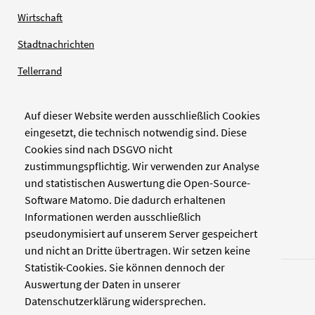
Wirtschaft
Stadtnachrichten
Tellerrand
Auf dieser Website werden ausschließlich Cookies
Verlag
eingesetzt, die technisch notwendig sind. Diese
Cookies sind nach DSGVO nicht
Zellwerk GmbH & Co KG
zustimmungspflichtig. Wir verwenden zur Analyse
Pinienstraße 2
und statistischen Auswertung die Open-Source-
40233 Düsseldorf
Software Matomo. Die dadurch erhaltenen
www.zellwerk.com
Informationen werden ausschließlich
pseudonymisiert auf unserem Server gespeichert
und nicht an Dritte übertragen. Wir setzen keine
Statistik-Cookies. Sie können dennoch der
Auswertung der Daten in unserer
Datenschutzerklärung widersprechen.