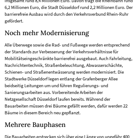
insgesamt rund 8,4 Millionen Euro. Davon trägt die Rheinbahn rund
6,2 Millionen Euro, die Stadt Düsseldorf rund 2,2 Millionen Euro. Der
barrierefreie Ausbau wird durch den Verkehrsverbund Rhein-Ruhr
gefördert.
Noch mehr Modernisierung
Alle Überwege sowie die Rad- und Fußwege werden entsprechend
der Standards zur Verbesserung der Verkehrsverhältnisse für
Mobilitätseingeschränkte barrierefrei ausgebaut. Auch Fahrleitung,
Nachrichtentechnik, Straßenbeleuchtung, Abwasserschächte,
Schienen- und Straßenentwässerung werden modernisiert. Die
Stadtwerke Düsseldorf legen entlang der Grafenberger Allee
beidseitig Leitungen um und führen Regulierungs- und
Sanierungsarbeiten aus. Vorbereitende Arbeiten der
Netzgesellschaft Düsseldorf laufen bereits. Während der
Bauarbeiten müssen drei Bäume gefällt werden, dafür werden 22
Bäume in diesem Bereich neu gepflanzt.
Mehrere Bauphasen
Die Bauarbeiten erstrecken sich über eine Länge von ungefähr 400