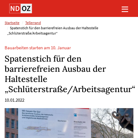
Direkt
Direkt
Direkt
Direkt
zum
zum
zur
zum
Inhalt
Hauptmenu
Suche
Footer
(Eingabetaste)
(Eingabetaste)
(Eingabetaste)
(Eingabetaste)
Startseite
Tellerrand
Spatenstich für den barrierefreien Ausbau der Haltestelle
„Schlüterstraße/Arbeitsagentur“
Bauarbeiten starten am 10. Januar
Spatenstich für den
barrierefreien Ausbau der
Haltestelle
„Schlüterstraße/Arbeitsagentur“
10.01.2022