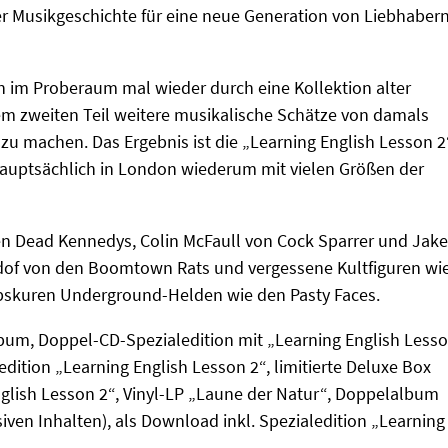
er Musikgeschichte für eine neue Generation von Liebhaber
n im Proberaum mal wieder durch eine Kollektion alter
inem zweiten Teil weitere musikalische Schätze von damals
u machen. Das Ergebnis ist die „Learning English Lesson 2
hauptsächlich in London wiederum mit vielen Größen der
den Dead Kennedys, Colin McFaull von Cock Sparrer und Jake
eldof von den Boomtown Rats und vergessene Kultfiguren wi
skuren Underground-Helden wie den Pasty Faces.
lbum, Doppel-CD-Spezialedition mit „Learning English Less
edition „Learning English Lesson 2“, limitierte Deluxe Box
nglish Lesson 2“, Vinyl-LP „Laune der Natur“, Doppelalbum
iven Inhalten), als Download inkl. Spezialedition „Learning