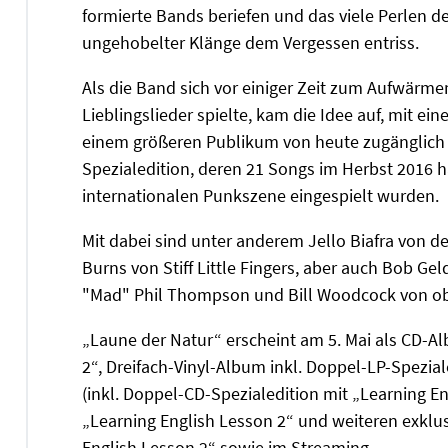
formierte Bands beriefen und das viele Perlen d
ungehobelter Klänge dem Vergessen entriss.
Als die Band sich vor einiger Zeit zum Aufwärme
Lieblingslieder spielte, kam die Idee auf, mit e
einem größeren Publikum von heute zugänglich z
Spezialedition, deren 21 Songs im Herbst 2016 
internationalen Punkszene eingespielt wurden.
Mit dabei sind unter anderem Jello Biafra von 
Burns von Stiff Little Fingers, aber auch Bob G
"Mad" Phil Thompson und Bill Woodcock von ob
„Laune der Natur“ erscheint am 5. Mai als CD-A
2“, Dreifach-Vinyl-Album inkl. Doppel-LP-Spezial
(inkl. Doppel-CD-Spezialedition mit „Learning E
„Learning English Lesson 2“ und weiteren exklus
English Lesson 2“ sowie im Streaming.