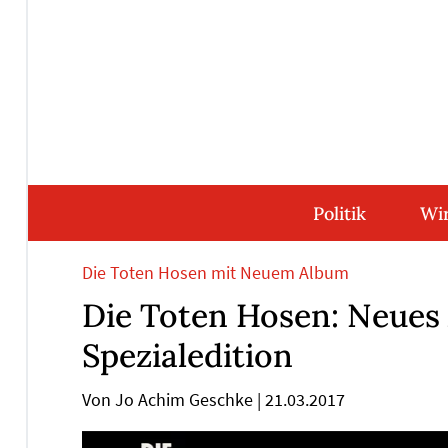
Direkt
Direkt
Direkt
Direkt
zum
zum
zur
zum
Inhalt
Hauptmenu
Suche
Footer
(Eingabetaste)
(Eingabetaste)
(Eingabetaste)
(Eingabetaste)
Politik
Wir
Die Toten Hosen mit Neuem Album
Die Toten Hosen: Neues
Spezialedition
Von Jo Achim Geschke
|
21.03.2017