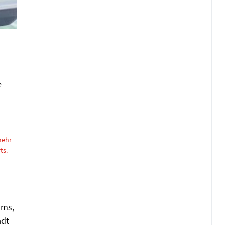
e
mehr
ts.
oms,
adt