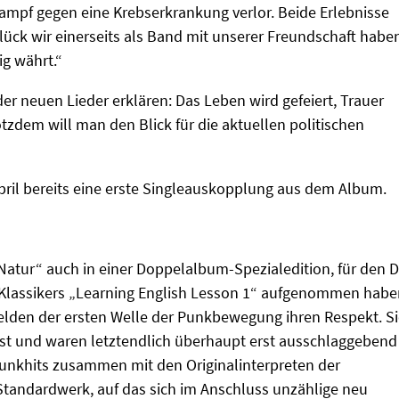
mpf gegen eine Krebserkrankung verlor. Beide Erlebnisse
lück wir einerseits als Band mit unserer Freundschaft habe
ig währt.“
er neuen Lieder erklären: Das Leben wird gefeiert, Trauer
otzdem will man den Blick für die aktuellen politischen
pril bereits eine erste Singleauskopplung aus dem Album.
tur“ auch in einer Doppelalbum-Spezialedition, für den D
 Klassikers „Learning English Lesson 1“ aufgenommen habe
Helden der ersten Welle der Punkbewegung ihren Respekt. S
sst und waren letztendlich überhaupt erst ausschlaggebend
 Punkhits zusammen mit den Originalinterpreten der
 Standardwerk, auf das sich im Anschluss unzählige neu