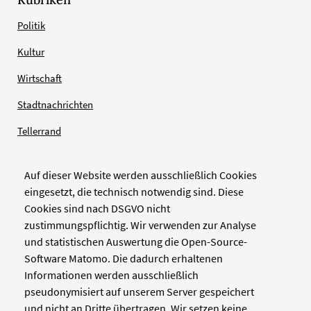
Politik
Kultur
Wirtschaft
Stadtnachrichten
Tellerrand
Auf dieser Website werden ausschließlich Cookies
Verlag
eingesetzt, die technisch notwendig sind. Diese
Cookies sind nach DSGVO nicht
Zellwerk GmbH & Co KG
zustimmungspflichtig. Wir verwenden zur Analyse
Pinienstraße 2
und statistischen Auswertung die Open-Source-
40233 Düsseldorf
Software Matomo. Die dadurch erhaltenen
www.zellwerk.com
Informationen werden ausschließlich
pseudonymisiert auf unserem Server gespeichert
und nicht an Dritte übertragen. Wir setzen keine