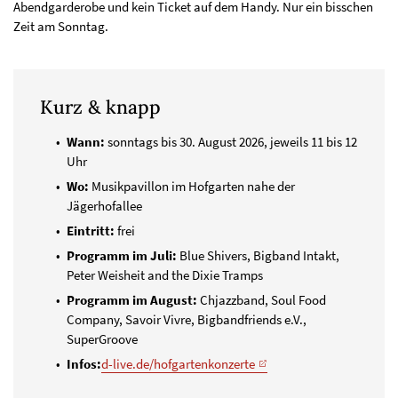
Abendgarderobe und kein Ticket auf dem Handy. Nur ein bisschen
Zeit am Sonntag.
Kurz & knapp
Wann:
sonntags bis 30. August 2026, jeweils 11 bis 12
Uhr
Wo:
Musikpavillon im Hofgarten nahe der
Jägerhofallee
Eintritt:
frei
Programm im Juli:
Blue Shivers, Bigband Intakt,
Peter Weisheit and the Dixie Tramps
Programm im August:
Chjazzband, Soul Food
Company, Savoir Vivre, Bigbandfriends e.V.,
SuperGroove
Infos:
d-live.de/hofgartenkonzerte