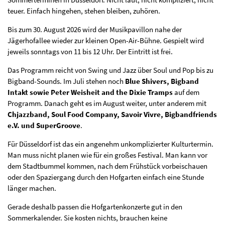
teuer. Einfach hingehen, stehen bleiben, zuhören.
Bis zum 30. August 2026 wird der Musikpavillon nahe der
Jägerhofallee wieder zur kleinen Open-Air-Bühne. Gespielt wird
jeweils sonntags von 11 bis 12 Uhr. Der Eintritt ist frei.
Das Programm reicht von Swing und Jazz über Soul und Pop bis zu
Bigband-Sounds. Im Juli stehen noch
Blue Shivers, Bigband
Intakt sowie Peter Weisheit and the Dixie Tramps
auf dem
Programm. Danach geht es im August weiter, unter anderem mit
Chjazzband, Soul Food Company, Savoir Vivre, Bigbandfriends
e.V. und SuperGroove
.
Für Düsseldorf ist das ein angenehm unkomplizierter Kulturtermin.
Man muss nicht planen wie für ein großes Festival. Man kann vor
dem Stadtbummel kommen, nach dem Frühstück vorbeischauen
oder den Spaziergang durch den Hofgarten einfach eine Stunde
länger machen.
Gerade deshalb passen die Hofgartenkonzerte gut in den
Sommerkalender. Sie kosten nichts, brauchen keine