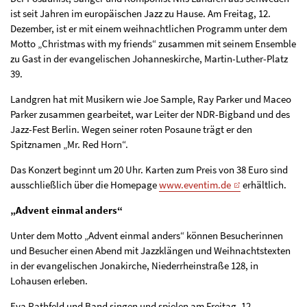
ist seit Jahren im europäischen Jazz zu Hause. Am Freitag, 12.
Dezember, ist er mit einem weihnachtlichen Programm unter dem
Motto „Christmas with my friends“ zusammen mit seinem Ensemble
zu Gast in der evangelischen Johanneskirche, Martin-Luther-Platz
39.
Landgren hat mit Musikern wie Joe Sample, Ray Parker und Maceo
Parker zusammen gearbeitet, war Leiter der NDR-Bigband und des
Jazz-Fest Berlin. Wegen seiner roten Posaune trägt er den
Spitznamen „Mr. Red Horn“.
Das Konzert beginnt um 20 Uhr. Karten zum Preis von 38 Euro sind
ausschließlich über die Homepage
www.eventim.de
erhältlich.
„Advent einmal anders“
Unter dem Motto „Advent einmal anders“ können Besucherinnen
und Besucher einen Abend mit Jazzklängen und Weihnachtstexten
in der evangelischen Jonakirche, Niederrheinstraße 128, in
Lohausen erleben.
Eva Rathfeld und Band singen und spielen am Freitag, 12.