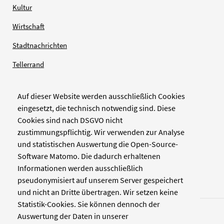
Kultur
Wirtschaft
Stadtnachrichten
Tellerrand
Auf dieser Website werden ausschließlich Cookies
Verlag
eingesetzt, die technisch notwendig sind. Diese
Cookies sind nach DSGVO nicht
Zellwerk GmbH & Co KG
zustimmungspflichtig. Wir verwenden zur Analyse
Pinienstraße 2
und statistischen Auswertung die Open-Source-
40233 Düsseldorf
Software Matomo. Die dadurch erhaltenen
www.zellwerk.com
Informationen werden ausschließlich
pseudonymisiert auf unserem Server gespeichert
und nicht an Dritte übertragen. Wir setzen keine
Statistik-Cookies. Sie können dennoch der
Auswertung der Daten in unserer