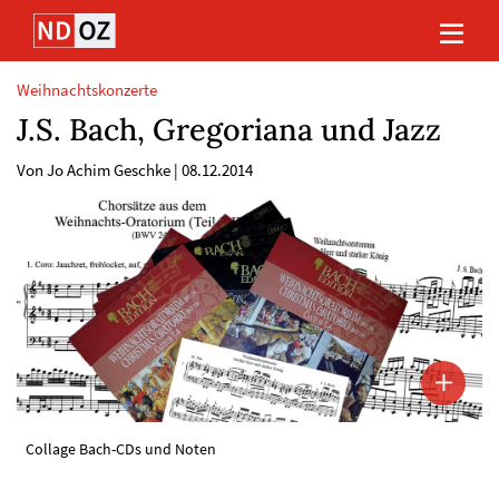
Direkt
Direkt
Direkt
Direkt
zum
zum
zur
zum
Inhalt
Hauptmenu
Suche
Footer
(Eingabetaste)
(Eingabetaste)
(Eingabetaste)
(Eingabetaste)
Weihnachtskonzerte
J.S. Bach, Gregoriana und Jazz
Von Jo Achim Geschke
|
08.12.2014
Collage Bach-CDs und Noten