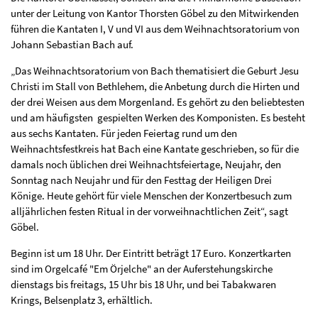
unter der Leitung von Kantor Thorsten Göbel zu den Mitwirkenden
führen die Kantaten I, V und VI aus dem Weihnachtsoratorium von
Johann Sebastian Bach auf.
„Das Weihnachtsoratorium von Bach thematisiert die Geburt Jesu
Christi im Stall von Bethlehem, die Anbetung durch die Hirten und
der drei Weisen aus dem Morgenland. Es gehört zu den beliebtesten
und am häufigsten gespielten Werken des Komponisten. Es besteht
aus sechs Kantaten. Für jeden Feiertag rund um den
Weihnachtsfestkreis hat Bach eine Kantate geschrieben, so für die
damals noch üblichen drei Weihnachtsfeiertage, Neujahr, den
Sonntag nach Neujahr und für den Festtag der Heiligen Drei
Könige. Heute gehört für viele Menschen der Konzertbesuch zum
alljährlichen festen Ritual in der vorweihnachtlichen Zeit“, sagt
Göbel.
Beginn ist um 18 Uhr. Der Eintritt beträgt 17 Euro. Konzertkarten
sind im Orgelcafé "Em Örjelche" an der Auferstehungskirche
dienstags bis freitags, 15 Uhr bis 18 Uhr, und bei Tabakwaren
Krings, Belsenplatz 3, erhältlich.