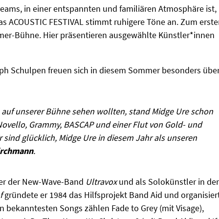
reams, in einer entspannten und familiären Atmosphäre ist,
Das ACOUSTIC FESTIVAL stimmt ruhigere Töne an. Zum erste
er-Bühne. Hier präsentieren ausgewählte Künstler*innen
oph Schulpen freuen sich in diesem Sommer besonders übe
ne auf unserer Bühne sehen wollten, stand Midge Ure schon
 Novello, Grammy, BASCAP und einer Flut von Gold- und
 sind glücklich, Midge Ure in diesem Jahr als unseren
irchmann
.
nger der New-Wave-Band
Ultravox
und als Solokünstler in de
f
gründete er 1984 das Hilfsprojekt Band Aid und organisier
en bekanntesten Songs zählen Fade to Grey (mit Visage),