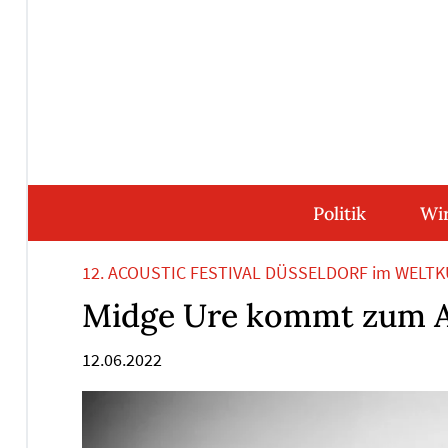
Direkt
Direkt
Direkt
Direkt
zum
zum
zur
zum
Inhalt
Hauptmenu
Suche
Footer
(Eingabetaste)
(Eingabetaste)
(Eingabetaste)
(Eingabetaste)
Politik
Wir
12. ACOUSTIC FESTIVAL DÜSSELDORF im WELT
Midge Ure kommt zum
12.06.2022