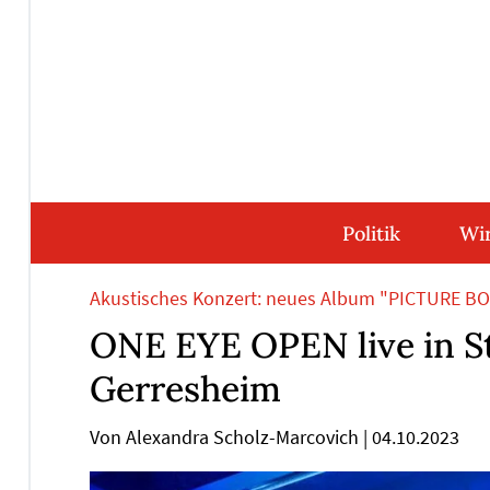
Direkt
Direkt
Direkt
Direkt
zum
zum
zur
zum
Inhalt
Hauptmenu
Suche
Footer
(Eingabetaste)
(Eingabetaste)
(Eingabetaste)
(Eingabetaste)
Politik
Wir
Akustisches Konzert: neues Album "PICTURE BOO
ONE EYE OPEN live in St
Gerresheim
Von Alexandra Scholz-Marcovich
|
04.10.2023