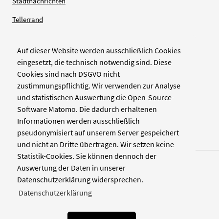
Stadtnachrichten
Tellerrand
Auf dieser Website werden ausschließlich Cookies
Verlag
eingesetzt, die technisch notwendig sind. Diese
Cookies sind nach DSGVO nicht
Zellwerk GmbH & Co KG
zustimmungspflichtig. Wir verwenden zur Analyse
Pinienstraße 2
und statistischen Auswertung die Open-Source-
40233 Düsseldorf
Software Matomo. Die dadurch erhaltenen
www.zellwerk.com
Informationen werden ausschließlich
pseudonymisiert auf unserem Server gespeichert
und nicht an Dritte übertragen. Wir setzen keine
Statistik-Cookies. Sie können dennoch der
Auswertung der Daten in unserer
Datenschutzerklärung widersprechen.
Datenschutzerklärung
© 2026 NDOZ
RSS
Kontakt
Datenschutz
Impressum