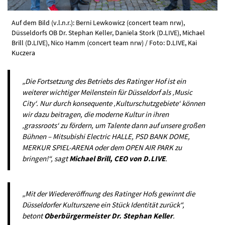
Auf dem Bild (v.l.n.r.): Berni Lewkowicz (concert team nrw),
Düsseldorfs OB Dr. Stephan Keller, Daniela Stork (D.LIVE), Michael
Brill (D.LIVE), Nico Hamm (concert team nrw) / Foto: D.LIVE, Kai
Kuczera
„Die Fortsetzung des Betriebs des Ratinger Hof ist ein
weiterer wichtiger Meilenstein für Düsseldorf als ‚Music
City‘. Nur durch konsequente ‚Kulturschutzgebiete‘ können
wir dazu beitragen, die moderne Kultur in ihren
‚grassroots‘ zu fördern, um Talente dann auf unsere großen
Bühnen – Mitsubishi Electric HALLE, PSD BANK DOME,
MERKUR SPIEL-ARENA oder dem OPEN AIR PARK zu
bringen!“, sagt
Michael Brill, CEO von D.LIVE
.
„Mit der Wiedereröffnung des Ratinger Hofs gewinnt die
Düsseldorfer Kulturszene ein Stück Identität zurück“,
betont
Oberbürgermeister Dr. Stephan Keller
.