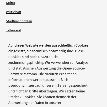
Kultur
Wirtschaft
Stadtnachrichten
Tellerrand
Auf dieser Website werden ausschließlich Cookies
Verlag
eingesetzt, die technisch notwendig sind. Diese
Cookies sind nach DSGVO nicht
Zellwerk GmbH & Co KG
zustimmungspflichtig. Wir verwenden zur Analyse
Pinienstraße 2
und statistischen Auswertung die Open-Source-
40233 Düsseldorf
Software Matomo. Die dadurch erhaltenen
www.zellwerk.com
Informationen werden ausschließlich
pseudonymisiert auf unserem Server gespeichert
und nicht an Dritte übertragen. Wir setzen keine
Statistik-Cookies. Sie können dennoch der
Auswertung der Daten in unserer