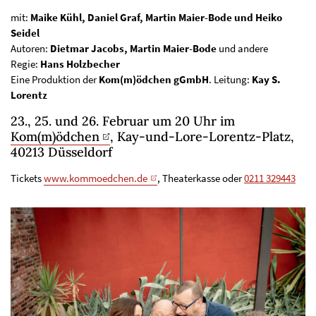
mit:
Maike Kühl, Daniel Graf, Martin Maier-Bode und Heiko
Seidel
Autoren:
Dietmar Jacobs, Martin Maier-Bode
und andere
Regie:
Hans Holzbecher
Eine Produktion der
Kom(m)ödchen gGmbH
. Leitung:
Kay S.
Lorentz
23., 25. und 26. Februar um 20 Uhr im
Kom(m)ödchen
, Kay-und-Lore-Lorentz-Platz,
40213 Düsseldorf
Tickets
www.kommoedchen.de
, Theaterkasse oder
0211 329443