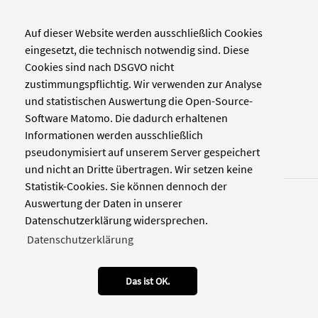
Auf dieser Website werden ausschließlich Cookies
Verlag
eingesetzt, die technisch notwendig sind. Diese
Cookies sind nach DSGVO nicht
Zellwerk GmbH & Co KG
zustimmungspflichtig. Wir verwenden zur Analyse
Pinienstraße 2
und statistischen Auswertung die Open-Source-
40233 Düsseldorf
Software Matomo. Die dadurch erhaltenen
www.zellwerk.com
Informationen werden ausschließlich
pseudonymisiert auf unserem Server gespeichert
und nicht an Dritte übertragen. Wir setzen keine
Statistik-Cookies. Sie können dennoch der
Auswertung der Daten in unserer
Datenschutzerklärung widersprechen.
Datenschutzerklärung
© 2026 NDOZ
RSS
Kontakt
Datenschutz
Impressum
Das ist OK.