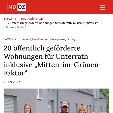
Direkt
Direkt
Direkt
Direkt
zum
zum
zur
zum
Inhalt
Hauptmenu
Suche
Footer
(Eingabetaste)
(Eingabetaste)
(Eingabetaste)
(Eingabetaste)
Startseite
Stadtnachrichten
20 öffentlich geförderte Wohnungen für Unterrath inklusive „Mitten-im-
Grünen-Faktor“
SWD stellt neues Quartier am Zeisigweg fertig
20 öffentlich geförderte
Wohnungen für Unterrath
inklusive „Mitten-im-Grünen-
Faktor“
15.09.2022