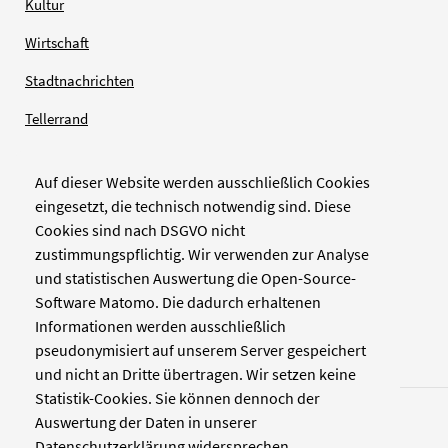
Kultur
Wirtschaft
Stadtnachrichten
Tellerrand
Auf dieser Website werden ausschließlich Cookies
Verlag
eingesetzt, die technisch notwendig sind. Diese
Cookies sind nach DSGVO nicht
Zellwerk GmbH & Co KG
zustimmungspflichtig. Wir verwenden zur Analyse
Pinienstraße 2
und statistischen Auswertung die Open-Source-
40233 Düsseldorf
Software Matomo. Die dadurch erhaltenen
www.zellwerk.com
Informationen werden ausschließlich
pseudonymisiert auf unserem Server gespeichert
und nicht an Dritte übertragen. Wir setzen keine
Statistik-Cookies. Sie können dennoch der
Auswertung der Daten in unserer
Datenschutzerklärung widersprechen.