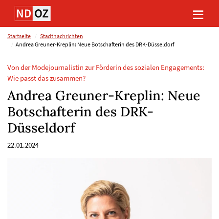
Direkt
Direkt
Direkt
Direkt
zum
zum
zur
zum
Inhalt
Hauptmenu
Suche
Footer
(Eingabetaste)
(Eingabetaste)
(Eingabetaste)
(Eingabetaste)
Startseite
Stadtnachrichten
Andrea Greuner-Kreplin: Neue Botschafterin des DRK-Düsseldorf
Von der Modejournalistin zur Förderin des sozialen Engagements:
Wie passt das zusammen?
Andrea Greuner-Kreplin: Neue
Botschafterin des DRK-
Düsseldorf
22.01.2024