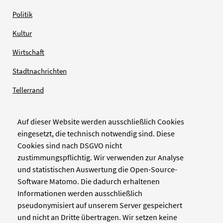
Politik
Kultur
Wirtschaft
Stadtnachrichten
Tellerrand
Auf dieser Website werden ausschließlich Cookies
Verlag
eingesetzt, die technisch notwendig sind. Diese
Cookies sind nach DSGVO nicht
Zellwerk GmbH & Co KG
zustimmungspflichtig. Wir verwenden zur Analyse
Pinienstraße 2
und statistischen Auswertung die Open-Source-
40233 Düsseldorf
Software Matomo. Die dadurch erhaltenen
www.zellwerk.com
Informationen werden ausschließlich
pseudonymisiert auf unserem Server gespeichert
und nicht an Dritte übertragen. Wir setzen keine