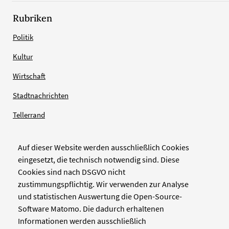
Rubriken
Politik
Kultur
Wirtschaft
Stadtnachrichten
Tellerrand
Auf dieser Website werden ausschließlich Cookies
Verlag
eingesetzt, die technisch notwendig sind. Diese
Cookies sind nach DSGVO nicht
Zellwerk GmbH & Co KG
zustimmungspflichtig. Wir verwenden zur Analyse
Pinienstraße 2
und statistischen Auswertung die Open-Source-
40233 Düsseldorf
Software Matomo. Die dadurch erhaltenen
www.zellwerk.com
Informationen werden ausschließlich