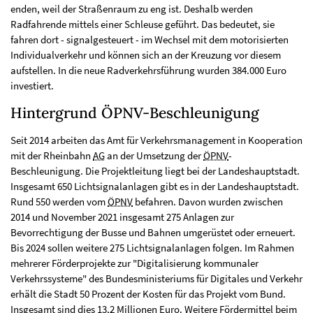
enden, weil der Straßenraum zu eng ist. Deshalb werden
Radfahrende mittels einer Schleuse geführt. Das bedeutet, sie
fahren dort - signalgesteuert - im Wechsel mit dem motorisierten
Individualverkehr und können sich an der Kreuzung vor diesem
aufstellen. In die neue Radverkehrsführung wurden 384.000 Euro
investiert.
Hintergrund ÖPNV-Beschleunigung
Seit 2014 arbeiten das Amt für Verkehrsmanagement in Kooperation
mit der Rheinbahn
AG
an der Umsetzung der
ÖPNV
-
Beschleunigung. Die Projektleitung liegt bei der Landeshauptstadt.
Insgesamt 650 Lichtsignalanlagen gibt es in der Landeshauptstadt.
Rund 550 werden vom
ÖPNV
befahren. Davon wurden zwischen
2014 und November 2021 insgesamt 275 Anlagen zur
Bevorrechtigung der Busse und Bahnen umgerüstet oder erneuert.
Bis 2024 sollen weitere 275 Lichtsignalanlagen folgen. Im Rahmen
mehrerer Förderprojekte zur "Digitalisierung kommunaler
Verkehrssysteme" des Bundesministeriums für Digitales und Verkehr
erhält die Stadt 50 Prozent der Kosten für das Projekt vom Bund.
Insgesamt sind dies 13,2 Millionen Euro. Weitere Fördermittel beim