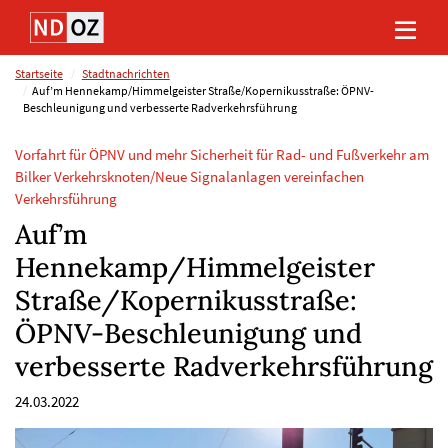
Direkt
Direkt
Direkt
Direkt
zum
zum
zur
zum
Inhalt
Hauptmenu
Suche
Footer
(Eingabetaste)
(Eingabetaste)
(Eingabetaste)
(Eingabetaste)
Startseite
Stadtnachrichten
Auf’m Hennekamp/Himmelgeister Straße/Kopernikusstraße: ÖPNV-
Beschleunigung und verbesserte Radverkehrsführung
Vorfahrt für ÖPNV und mehr Sicherheit für Rad- und Fußverkehr am
Bilker Verkehrsknoten/Neue Signalanlagen vereinfachen
Verkehrsführung
Auf’m
Hennekamp/Himmelgeister
Straße/Kopernikusstraße:
ÖPNV-Beschleunigung und
verbesserte Radverkehrsführung
24.03.2022