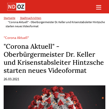
Direkt
Direkt
Direkt
Direkt
zum
zum
zur
zum
Inhalt
Hauptmenu
Suche
Footer
(Eingabetaste)
(Eingabetaste)
(Eingabetaste)
(Eingabetaste)
Startseite
Stadtnachrichten
"Corona Aktuell" - Oberbürgermeister Dr. Keller und Krisenstabsleiter Hintzsche
starten neues Videoformat
"Corona Aktuell"
"Corona Aktuell" -
Oberbürgermeister Dr. Keller
und Krisenstabsleiter Hintzsche
starten neues Videoformat
26.03.2021