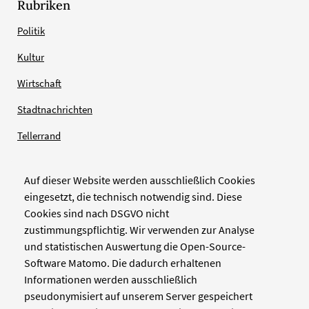
Rubriken
Politik
Kultur
Wirtschaft
Stadtnachrichten
Tellerrand
Auf dieser Website werden ausschließlich Cookies
Verlag
eingesetzt, die technisch notwendig sind. Diese
Cookies sind nach DSGVO nicht
Zellwerk GmbH & Co KG
zustimmungspflichtig. Wir verwenden zur Analyse
Pinienstraße 2
und statistischen Auswertung die Open-Source-
40233 Düsseldorf
Software Matomo. Die dadurch erhaltenen
www.zellwerk.com
Informationen werden ausschließlich
pseudonymisiert auf unserem Server gespeichert