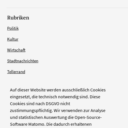
Rubriken
Politik
Kultur
Wirtschaft
Stadtnachrichten
Tellerrand
Auf dieser Website werden ausschließlich Cookies
Verlag
eingesetzt, die technisch notwendig sind. Diese
Cookies sind nach DSGVO nicht
Zellwerk GmbH & Co KG
zustimmungspflichtig. Wir verwenden zur Analyse
Pinienstraße 2
und statistischen Auswertung die Open-Source-
40233 Düsseldorf
Software Matomo. Die dadurch erhaltenen