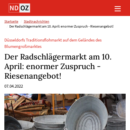
Direkt
Direkt
Direkt
Direkt
zum
zum
zur
zum
Inhalt
Hauptmenu
Suche
Footer
(Eingabetaste)
(Eingabetaste)
(Eingabetaste)
(Eingabetaste)
Startseite
Stadtnachrichten
Der Radschlägermarkt am 10. April: enormer Zuspruch - Riesenangebot!
Düsseldorfs Traditionsflohmarkt auf dem Geländes des
Blumengroßmarktes
Der Radschlägermarkt am 10.
April: enormer Zuspruch -
Riesenangebot!
07.04.2022