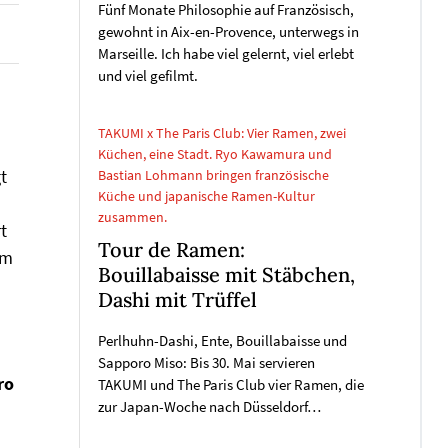
Fünf Monate Philosophie auf Französisch,
gewohnt in Aix-en-Provence, unterwegs in
Marseille. Ich habe viel gelernt, viel erlebt
und viel gefilmt.
TAKUMI x The Paris Club: Vier Ramen, zwei
Küchen, eine Stadt. Ryo Kawamura und
t
Bastian Lohmann bringen französische
Küche und japanische Ramen-Kultur
zusammen.
t
Tour de Ramen:
em
Bouillabaisse mit Stäbchen,
Dashi mit Trüffel
Perlhuhn-Dashi, Ente, Bouillabaisse und
Sapporo Miso: Bis 30. Mai servieren
ro
TAKUMI und The Paris Club vier Ramen, die
zur Japan-Woche nach Düsseldorf…