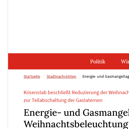
Direkt
Direkt
Direkt
Direkt
zum
zum
zur
zum
Inhalt
Hauptmenu
Suche
Footer
(Eingabetaste)
(Eingabetaste)
(Eingabetaste)
(Eingabetaste)
Politik
Wir
Startseite
Stadtnachrichten
Energie- und Gasmangellag
Krisenstab beschließt Reduzierung der Weihnac
zur Teilabschaltung der Gaslaternen
Energie- und Gasmangel
Weihnachtsbeleuchtung