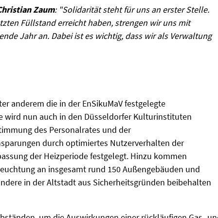
Christian Zaum
: "Solidarität steht für uns an erster Stelle.
zten Füllstand erreicht haben, strengen wir uns mit
de Jahr an. Dabei ist es wichtig, dass wir als Verwaltung
nter anderem die in der EnSikuMaV festgelegte
wird nun auch in den Düsseldorfer Kulturinstituten
stimmung des Personalrates und der
nsparungen durch optimiertes Nutzerverhalten der
passung der Heizperiode festgelegt. Hinzu kommen
Beleuchtung an insgesamt rund 150 Außengebäuden und
dere in der Altstadt aus Sicherheitsgründen beibehalten
 Abständen, um die Auswirkungen einer rückläufigen Gas- u