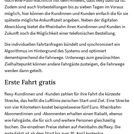
noch eine Push-Nachricht mit dem Hinweis, dass flexy bald da ist.
Zudem sind auch Vorbestellungen bis zu sieben Tagen im Voraus
möglich, hier können die Kundinnen und Kunden einfach die für sie
späteste mögliche Ankunftszeit angeben. Neben der digitalen
Abwicklung bietet die Rheinbahn ihren Kundinnen und Kunden in
Zukunft noch die Möglichkeit einer telefonischen Bestellung.
Die individuellen Fahrtanfragen bündelt und synchronisiert ein
Algorithmus im Hintergrund des Systems und optimiert
dementsprechend die Fahrwege. Unterwegs zum gewünschten
Zielhaltepunkt können andere Fahrgäste zusteigen, die Fahrwege
werden dann geteilt.
Erste Fahrt gratis
flexy-Kundinnen und -Kunden zahlen für ihre Fahrt die kürzeste
Strecke, das heißt die Luftlinie zwischen Start und Ziel. Eine Strecke
von vier Kilometern kostet beispielsweise fünf Euro. Rheinbahn-
Abonnentinnen und -Abonnenten erhalten einen Rabatt, ebenso
wie Fahrgäste, die für sich und weitere Personen gleichzeitig
buchen. Die einzelnen Preise stehen auf rheinbahn.de/flexy. Die
erste Fahrt ist ab dem Start bis zum 30. April kostenlos.