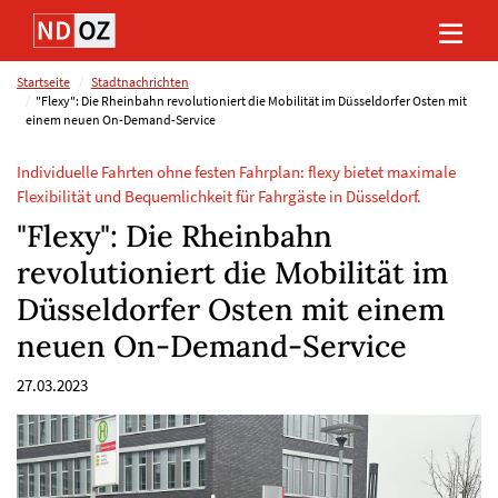
Direkt
Direkt
Direkt
Direkt
zum
zum
zur
zum
Inhalt
Hauptmenu
Suche
Footer
(Eingabetaste)
(Eingabetaste)
(Eingabetaste)
(Eingabetaste)
Startseite
Stadtnachrichten
"Flexy": Die Rheinbahn revolutioniert die Mobilität im Düsseldorfer Osten mit
einem neuen On-Demand-Service
Individuelle Fahrten ohne festen Fahrplan: flexy bietet maximale
Flexibilität und Bequemlichkeit für Fahrgäste in Düsseldorf.
"Flexy": Die Rheinbahn
revolutioniert die Mobilität im
Düsseldorfer Osten mit einem
neuen On-Demand-Service
27.03.2023