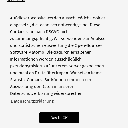
Auf dieser Website werden ausschließlich Cookies
Verlag
eingesetzt, die technisch notwendig sind. Diese
Cookies sind nach DSGVO nicht
Zellwerk GmbH & Co KG
zustimmungspflichtig. Wir verwenden zur Analyse
Pinienstraße 2
und statistischen Auswertung die Open-Source-
40233 Düsseldorf
Software Matomo. Die dadurch erhaltenen
www.zellwerk.com
Informationen werden ausschließlich
pseudonymisiert auf unserem Server gespeichert
und nicht an Dritte übertragen. Wir setzen keine
Statistik-Cookies. Sie können dennoch der
Auswertung der Daten in unserer
Datenschutzerklärung widersprechen.
Datenschutzerklärung
© 2026 NDOZ
RSS
Kontakt
Datenschutz
Impressum
Das ist OK.