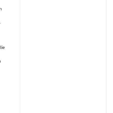
n
s
n
lie
m