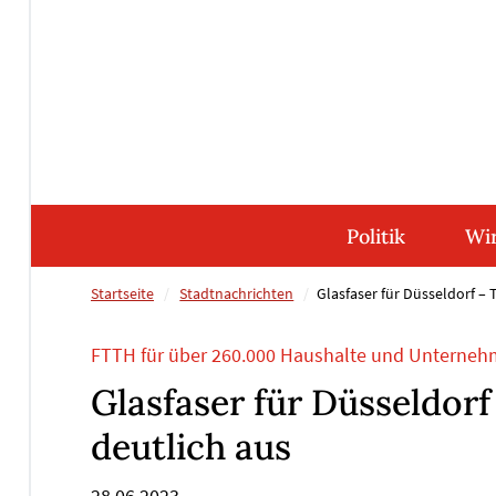
Direkt
Direkt
Direkt
Direkt
zum
zum
zur
zum
Inhalt
Hauptmenu
Suche
Footer
(Eingabetaste)
(Eingabetaste)
(Eingabetaste)
(Eingabetaste)
Politik
Wir
Startseite
Stadtnachrichten
Glasfaser für Düsseldorf –
FTTH für über 260.000 Haushalte und Unterne
Glasfaser für Düsseldor
deutlich aus
28.06.2023