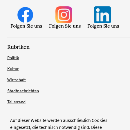
Folgen Sie uns
Folgen Sie uns
Folgen Sie uns
Rubriken
Politik
Kultur
Wirtschaft
Stadtnachrichten
Tellerrand
Auf dieser Website werden ausschließlich Cookies
Verlag
eingesetzt, die technisch notwendig sind. Diese