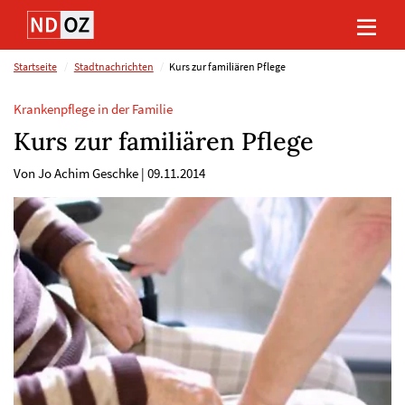
Direkt
Direkt
Direkt
Direkt
zum
zum
zur
zum
Inhalt
Hauptmenu
Suche
Footer
(Eingabetaste)
(Eingabetaste)
(Eingabetaste)
(Eingabetaste)
Startseite
Stadtnachrichten
Kurs zur familiären Pflege
Krankenpflege in der Familie
Kurs zur familiären Pflege
Von Jo Achim Geschke
|
09.11.2014