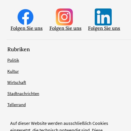
Folgen Sie uns
Folgen Sie uns
Folgen Sie uns
Rubriken
Politik
Kultur
Wirtschaft
Stadtnachrichten
Tellerrand
Auf dieser Website werden ausschließlich Cookies
Verlag
eingesetzt, die technisch notwendig sind. Diese