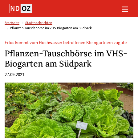
Direkt
Direkt
Direkt
Direkt
zum
zum
zur
zum
Inhalt
Hauptmenu
Suche
Footer
(Eingabetaste)
(Eingabetaste)
(Eingabetaste)
(Eingabetaste)
Startseite
Stadtnachrichten
Pflanzen-Tauschbörse im VHS-Biogarten am Südpark
Erlös kommt vom Hochwasser betroffenen Kleingärtnern zugute
Pflanzen-Tauschbörse im VHS-
Biogarten am Südpark
27.09.2021