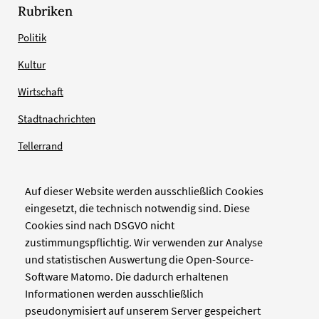
Rubriken
Politik
Kultur
Wirtschaft
Stadtnachrichten
Tellerrand
Auf dieser Website werden ausschließlich Cookies
Verlag
eingesetzt, die technisch notwendig sind. Diese
Cookies sind nach DSGVO nicht
Zellwerk GmbH & Co KG
zustimmungspflichtig. Wir verwenden zur Analyse
Pinienstraße 2
und statistischen Auswertung die Open-Source-
40233 Düsseldorf
Software Matomo. Die dadurch erhaltenen
www.zellwerk.com
Informationen werden ausschließlich
pseudonymisiert auf unserem Server gespeichert