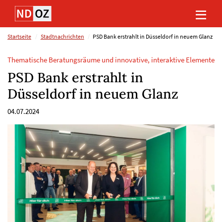
Direkt
Direkt
Direkt
Direkt
zum
zum
zur
zum
Inhalt
Hauptmenu
Suche
Footer
(Eingabetaste)
(Eingabetaste)
(Eingabetaste)
(Eingabetaste)
Startseite
Stadtnachrichten
PSD Bank erstrahlt in Düsseldorf in neuem Glanz
Thematische Beratungsräume und innovative, interaktive Elemente
PSD Bank erstrahlt in
Düsseldorf in neuem Glanz
04.07.2024