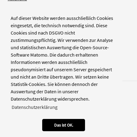
Auf dieser Website werden ausschließlich Cookies
Verlag
eingesetzt, die technisch notwendig sind. Diese
Cookies sind nach DSGVO nicht
Zellwerk GmbH & Co KG
zustimmungspflichtig. Wir verwenden zur Analyse
Pinienstraße 2
und statistischen Auswertung die Open-Source-
40233 Düsseldorf
Software Matomo. Die dadurch erhaltenen
www.zellwerk.com
Informationen werden ausschließlich
pseudonymisiert auf unserem Server gespeichert
und nicht an Dritte übertragen. Wir setzen keine
Statistik-Cookies. Sie können dennoch der
Auswertung der Daten in unserer
Datenschutzerklärung widersprechen.
Datenschutzerklärung
© 2026 NDOZ
RSS
Kontakt
Datenschutz
Impressum
Das ist OK.