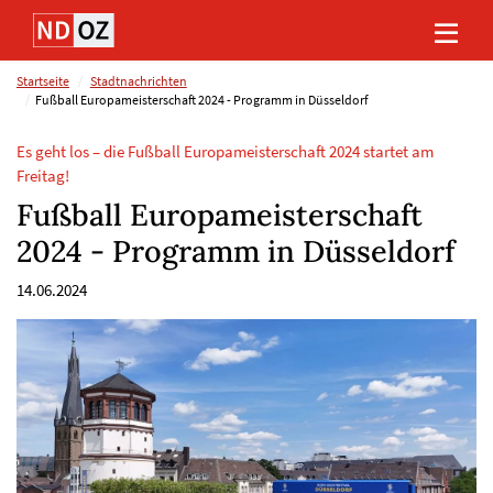
Direkt
Direkt
Direkt
Direkt
zum
zum
zur
zum
Inhalt
Hauptmenu
Suche
Footer
(Eingabetaste)
(Eingabetaste)
(Eingabetaste)
(Eingabetaste)
Startseite
Stadtnachrichten
Fußball Europameisterschaft 2024 - Programm in Düsseldorf
Es geht los – die Fußball Europameisterschaft 2024 startet am
Freitag!
Fußball Europameisterschaft
2024 - Programm in Düsseldorf
14.06.2024