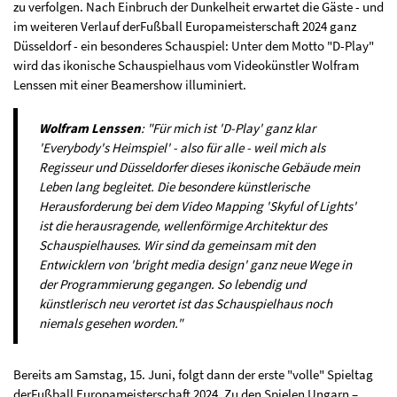
zu verfolgen. Nach Einbruch der Dunkelheit erwartet die Gäste - und
im weiteren Verlauf derFußball Europameisterschaft 2024 ganz
Düsseldorf - ein besonderes Schauspiel: Unter dem Motto "D-Play"
wird das ikonische Schauspielhaus vom Videokünstler Wolfram
Lenssen mit einer Beamershow illuminiert.
Wolfram Lenssen
: "Für mich ist 'D-Play' ganz klar
'Everybody's Heimspiel' - also für alle - weil mich als
Regisseur und Düsseldorfer dieses ikonische Gebäude mein
Leben lang begleitet. Die besondere künstlerische
Herausforderung bei dem Video Mapping 'Skyful of Lights'
ist die herausragende, wellenförmige Architektur des
Schauspielhauses. Wir sind da gemeinsam mit den
Entwicklern von 'bright media design' ganz neue Wege in
der Programmierung gegangen. So lebendig und
künstlerisch neu verortet ist das Schauspielhaus noch
niemals gesehen worden."
Bereits am Samstag, 15. Juni, folgt dann der erste "volle" Spieltag
derFußball Europameisterschaft 2024. Zu den Spielen Ungarn –