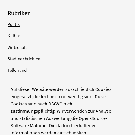
Rubriken
Politik
Kultur
Wirtschaft
Stadtnachrichten
Tellerrand
Auf dieser Website werden ausschließlich Cookies
Verlag
eingesetzt, die technisch notwendig sind. Diese
Cookies sind nach DSGVO nicht
Zellwerk GmbH & Co KG
zustimmungspflichtig. Wir verwenden zur Analyse
Pinienstraße 2
und statistischen Auswertung die Open-Source-
40233 Düsseldorf
Software Matomo. Die dadurch erhaltenen
www.zellwerk.com
Informationen werden ausschließlich