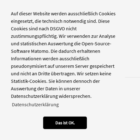
Auf dieser Website werden ausschließlich Cookies
Verlag
eingesetzt, die technisch notwendig sind. Diese
Cookies sind nach DSGVO nicht
Zellwerk GmbH & Co KG
zustimmungspflichtig. Wir verwenden zur Analyse
Pinienstraße 2
und statistischen Auswertung die Open-Source-
40233 Düsseldorf
Software Matomo. Die dadurch erhaltenen
www.zellwerk.com
Informationen werden ausschließlich
pseudonymisiert auf unserem Server gespeichert
und nicht an Dritte übertragen. Wir setzen keine
Statistik-Cookies. Sie können dennoch der
Auswertung der Daten in unserer
Datenschutzerklärung widersprechen.
Datenschutzerklärung
© 2026 NDOZ
RSS
Kontakt
Datenschutz
Impressum
Das ist OK.