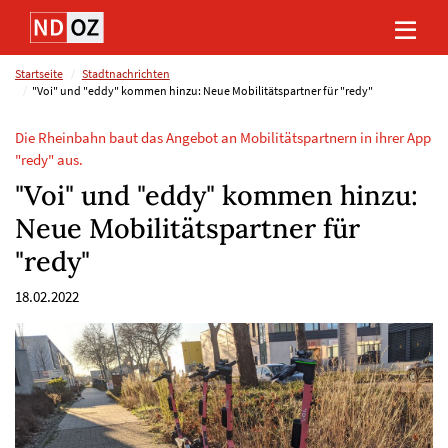
Direkt
Direkt
Direkt
Direkt
zum
zum
zur
zum
Inhalt
Hauptmenu
Suche
Footer
(Eingabetaste)
(Eingabetaste)
(Eingabetaste)
(Eingabetaste)
Startseite
Stadtnachrichten
"Voi" und "eddy" kommen hinzu: Neue Mobilitätspartner für "redy"
Die Rheinbahn baut das Angebot an Mobilitätspartnern in ihrer App
"redy" aus.
"Voi" und "eddy" kommen hinzu:
Neue Mobilitätspartner für
"redy"
18.02.2022