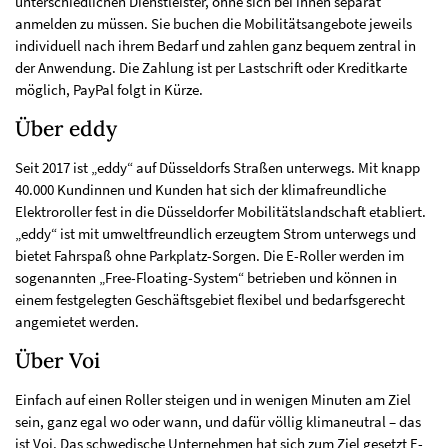
unterschiedlichen Dienstleister, ohne sich bei ihnen separat
anmelden zu müssen. Sie buchen die Mobilitätsangebote jeweils
individuell nach ihrem Bedarf und zahlen ganz bequem zentral in
der Anwendung. Die Zahlung ist per Lastschrift oder Kreditkarte
möglich, PayPal folgt in Kürze.
Über eddy
Seit 2017 ist „eddy“ auf Düsseldorfs Straßen unterwegs. Mit knapp
40.000 Kundinnen und Kunden hat sich der klimafreundliche
Elektroroller fest in die Düsseldorfer Mobilitätslandschaft etabliert.
„eddy“ ist mit umweltfreundlich erzeugtem Strom unterwegs und
bietet Fahrspaß ohne Parkplatz-Sorgen. Die E-Roller werden im
sogenannten „Free-Floating-System“ betrieben und können in
einem festgelegten Geschäftsgebiet flexibel und bedarfsgerecht
angemietet werden.
Über Voi
Einfach auf einen Roller steigen und in wenigen Minuten am Ziel
sein, ganz egal wo oder wann, und dafür völlig klimaneutral – das
ist Voi. Das schwedische Unternehmen hat sich zum Ziel gesetzt E-