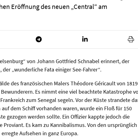
lichen Eröffnung des neuen „Central“ am
 Felsenburg“ von Johann Gottfried Schnabel erinnert, der
, der „wunderliche Fata einiger See-Fahrer“.
älde des französischen Malers Théodore Géricault von 1819
n Bewunderern. Es nimmt eine viel beachtete Katastrophe v
 Frankreich zum Senegal segeln. Vor der Küste strandete da
n auf dem Schiff vorhanden waren, wurde ein Floß für 150
te gezogen werden sollte. Ein Offizier kappte jedoch die
ne Proviant. Es kam zu Kannibalismus. Von den ursprünglich
erregte Aufsehen in ganz Europa.