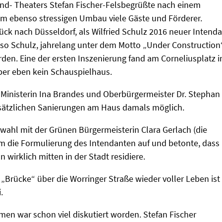
nd- Theaters Stefan Fischer-Felsbegrüßte nach einem
m ebenso stressigen Umbau viele Gäste und Förderer.
ück nach Düsseldorf, als Wilfried Schulz 2016 neuer Intend
 so Schulz, jahrelang unter dem Motto „Under Construction
den. Eine der ersten Inszenierung fand am Corneliusplatz i
aber eben kein Schauspielhaus.
r Ministerin Ina Brandes und Oberbürgermeister Dr. Stephan
sätzlichen Sanierungen am Haus damals möglich.
wahl mit der Grünen Bürgermeisterin Clara Gerlach (die
m die Formulierung des Intendanten auf und betonte, dass
 wirklich mitten in der Stadt residiere.
e „Brücke“ über die Worringer Straße wieder voller Leben ist
.
en war schon viel diskutiert worden. Stefan Fischer