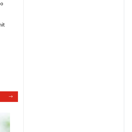
so
mit