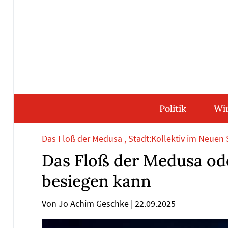
Direkt
Direkt
Direkt
Direkt
zum
zum
zur
zum
Inhalt
Hauptmenu
Suche
Footer
(Eingabetaste)
(Eingabetaste)
(Eingabetaste)
(Eingabetaste)
Politik
Wir
Das Floß der Medusa , Stadt:Kollektiv im Neuen 
Das Floß der Medusa ode
besiegen kann
Von Jo Achim Geschke
|
22.09.2025