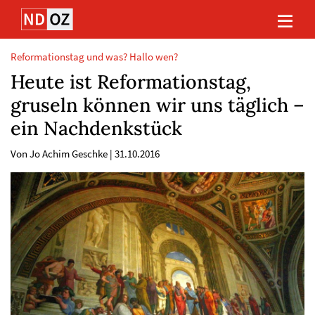
Direkt
Direkt
Direkt
Direkt
zum
zum
zur
zum
Inhalt
Hauptmenu
Suche
Footer
(Eingabetaste)
(Eingabetaste)
(Eingabetaste)
(Eingabetaste)
Reformationstag und was? Hallo wen?
Heute ist Reformationstag,
gruseln können wir uns täglich –
ein Nachdenkstück
Von Jo Achim Geschke
|
31.10.2016