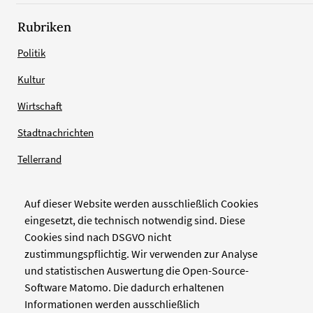
Rubriken
Politik
Kultur
Wirtschaft
Stadtnachrichten
Tellerrand
Auf dieser Website werden ausschließlich Cookies
Verlag
eingesetzt, die technisch notwendig sind. Diese
Cookies sind nach DSGVO nicht
Zellwerk GmbH & Co KG
zustimmungspflichtig. Wir verwenden zur Analyse
Pinienstraße 2
und statistischen Auswertung die Open-Source-
40233 Düsseldorf
Software Matomo. Die dadurch erhaltenen
www.zellwerk.com
Informationen werden ausschließlich