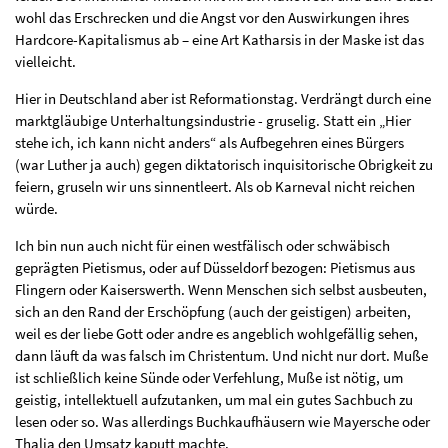
wohl das Erschrecken und die Angst vor den Auswirkungen ihres
Hardcore-Kapitalismus ab – eine Art Katharsis in der Maske ist das
vielleicht.
Hier in Deutschland aber ist Reformationstag. Verdrängt durch eine
marktgläubige Unterhaltungsindustrie - gruselig. Statt ein „Hier
stehe ich, ich kann nicht anders“ als Aufbegehren eines Bürgers
(war Luther ja auch) gegen diktatorisch inquisitorische Obrigkeit zu
feiern, gruseln wir uns sinnentleert. Als ob Karneval nicht reichen
würde.
Ich bin nun auch nicht für einen westfälisch oder schwäbisch
geprägten Pietismus, oder auf Düsseldorf bezogen: Pietismus aus
Flingern oder Kaiserswerth. Wenn Menschen sich selbst ausbeuten,
sich an den Rand der Erschöpfung (auch der geistigen) arbeiten,
weil es der liebe Gott oder andre es angeblich wohlgefällig sehen,
dann läuft da was falsch im Christentum. Und nicht nur dort. Muße
ist schließlich keine Sünde oder Verfehlung, Muße ist nötig, um
geistig, intellektuell aufzutanken, um mal ein gutes Sachbuch zu
lesen oder so. Was allerdings Buchkaufhäusern wie Mayersche oder
Thalia den Umsatz kaputt machte.