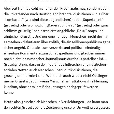
Aber seit Helmut Kohl nicht nur den Provinzialismus, sondern auch
die Privatsender nach Deutschland brachte, diskutieren wir ja über
„Lombardis“ (wer sind diese Jugendlichen?) oder „Supertalent“
(gruselig) oder womöglich „Bauer sucht Frau“ (gruselig) oder ganz
schlimm gruselig über inszenierte angebliche „Doku“ soaps und
ähnlichen Grusel… Und nur eine handvoll Menschen- nicht die im
Fernsehen - diskutieren über Politik, die ein Millionenpublikum ganz
sicher angeht. Oder sie lesen verzerrte und politisch eindeutig
einseitige Kommentare zum Schauspielhaus und glauben immer
noch nicht, dass mancher Journalismus durchaus parteiisch ist…
Gruselig ist nur, dass in den - durchaus hilfreichen und nützlichen -
sozialen Netzen auch Menschen über Politik diskutieren, die
gruselig uninformiert sind. Womit ich auch wieder nicht Oettinger
meine. Grusel ist auch, wenn Menschen in Talkshows ihre Meinung
kundtun, ohne dass ihre Behauptungen nachgeprüft werden
können.
Heute also gruseln sich Menschen in Verkleidungen – da kann man
den echten Grusel über die Zerstörung unserer Umwelt ja vergessen.