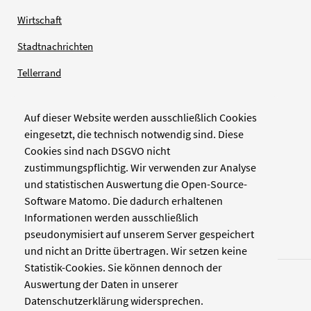
Wirtschaft
Stadtnachrichten
Tellerrand
Auf dieser Website werden ausschließlich Cookies
Verlag
eingesetzt, die technisch notwendig sind. Diese
Cookies sind nach DSGVO nicht
Zellwerk GmbH & Co KG
zustimmungspflichtig. Wir verwenden zur Analyse
Pinienstraße 2
und statistischen Auswertung die Open-Source-
40233 Düsseldorf
Software Matomo. Die dadurch erhaltenen
www.zellwerk.com
Informationen werden ausschließlich
pseudonymisiert auf unserem Server gespeichert
und nicht an Dritte übertragen. Wir setzen keine
Statistik-Cookies. Sie können dennoch der
Auswertung der Daten in unserer
Datenschutzerklärung widersprechen.