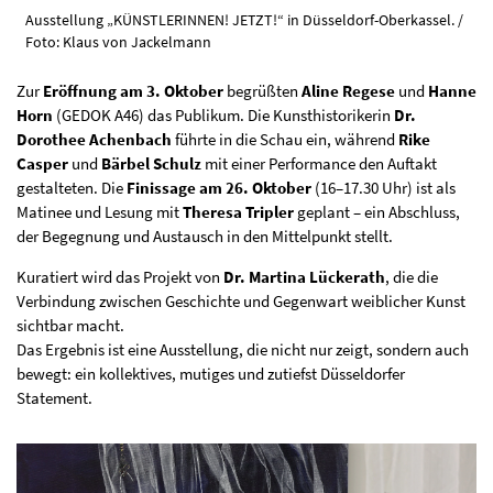
Ausstellung „KÜNSTLERINNEN! JETZT!“ in Düsseldorf-Oberkassel. /
Foto: Klaus von Jackelmann
Zur
Eröffnung am 3. Oktober
begrüßten
Aline Regese
und
Hanne
Horn
(GEDOK A46) das Publikum. Die Kunsthistorikerin
Dr.
Dorothee Achenbach
führte in die Schau ein, während
Rike
Casper
und
Bärbel Schulz
mit einer Performance den Auftakt
gestalteten. Die
Finissage am 26. Oktober
(16–17.30 Uhr) ist als
Matinee und Lesung mit
Theresa Tripler
geplant – ein Abschluss,
der Begegnung und Austausch in den Mittelpunkt stellt.
Kuratiert wird das Projekt von
Dr. Martina Lückerath
, die die
Verbindung zwischen Geschichte und Gegenwart weiblicher Kunst
sichtbar macht.
Das Ergebnis ist eine Ausstellung, die nicht nur zeigt, sondern auch
bewegt: ein kollektives, mutiges und zutiefst Düsseldorfer
Statement.