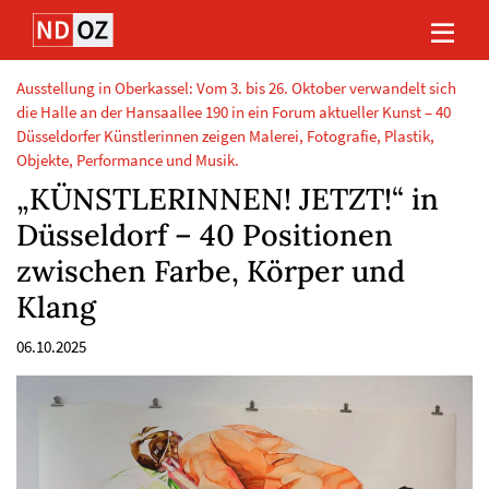
Direkt
Direkt
Direkt
Direkt
zum
zum
zur
zum
Inhalt
Hauptmenu
Suche
Footer
(Eingabetaste)
(Eingabetaste)
(Eingabetaste)
(Eingabetaste)
Ausstellung in Oberkassel: Vom 3. bis 26. Oktober verwandelt sich
die Halle an der Hansaallee 190 in ein Forum aktueller Kunst – 40
Düsseldorfer Künstlerinnen zeigen Malerei, Fotografie, Plastik,
Objekte, Performance und Musik.
„KÜNSTLERINNEN! JETZT!“ in
Düsseldorf – 40 Positionen
zwischen Farbe, Körper und
Klang
06.10.2025