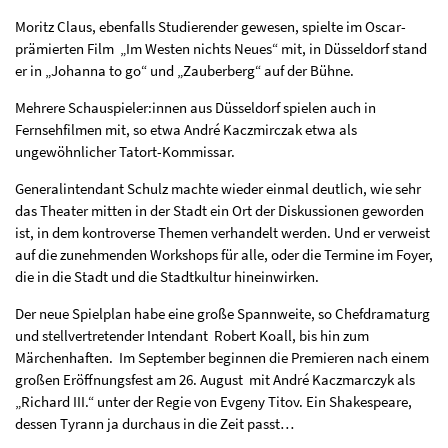
Moritz Claus, ebenfalls Studierender gewesen, spielte im Oscar-
prämierten Film „Im Westen nichts Neues“ mit, in Düsseldorf stand
er in „Johanna to go“ und „Zauberberg“ auf der Bühne.
Mehrere Schauspieler:innen aus Düsseldorf spielen auch in
Fernsehfilmen mit, so etwa André Kaczmirczak etwa als
ungewöhnlicher Tatort-Kommissar.
Generalintendant Schulz machte wieder einmal deutlich, wie sehr
das Theater mitten in der Stadt ein Ort der Diskussionen geworden
ist, in dem kontroverse Themen verhandelt werden. Und er verweist
auf die zunehmenden Workshops für alle, oder die Termine im Foyer,
die in die Stadt und die Stadtkultur hineinwirken.
Der neue Spielplan habe eine große Spannweite, so Chefdramaturg
und stellvertretender Intendant Robert Koall, bis hin zum
Märchenhaften. Im September beginnen die Premieren nach einem
großen Eröffnungsfest am 26. August mit André Kaczmarczyk als
„Richard III.“ unter der Regie von Evgeny Titov. Ein Shakespeare,
dessen Tyrann ja durchaus in die Zeit passt…