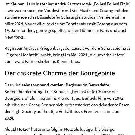
Im Kleinen Haus inszeniert André Kaczmarczyk „Folies! Folies! Finis“
– wie zu erahnen, ein Vaudeville mit viel Musik und Gesang mit den
studierenden des Düsseldorfer Schauspielstudios, Premiere ist im
März 2024. Vaudeville ist eine Art Tanztheater mit Gesang aus dem
19. Jahrhundert, gerne gespielte auf den Bühnen in Paris und auch
New Yorks.
Regisseur Andreas Kriegenburg, der zurzeit vor dem Schauspielhaus
„Figaros Hochzeit“ probt, bringt im Mai 2024 „die unverheiratete“
von Ewald Palmetshofer ins Kleine Haus.
Der diskrete Charme der Bourgeoisie
Das wird sehr spannend werden: Regisseurin Bernadette
Sonnenbichler bringt Luis Bunuels „Der diskreite Charme der
Bourgeoisie“ als Theater ins Kleine Haus. Bunuels Film von 1972
erhielt einen Oscar. Sonnenbichler transferiert das dekadente Essen
der High-Society auf heutige Verhältnisse. Premiere ist im Juni
2024.
Als „El Hotzo“ hatte er Erfolg im Netz als lustiger bis bissiger