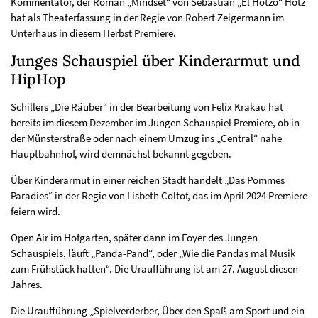
Kommentator, der Roman „Mindset“ von Sebastian „El Hotzo“ Hotz
hat als Theaterfassung in der Regie von Robert Zeigermann im
Unterhaus in diesem Herbst Premiere.
Junges Schauspiel über Kinderarmut und
HipHop
Schillers „Die Räuber“ in der Bearbeitung von Felix Krakau hat
bereits im diesem Dezember im Jungen Schauspiel Premiere, ob in
der Münsterstraße oder nach einem Umzug ins „Central“ nahe
Hauptbahnhof, wird demnächst bekannt gegeben.
Über Kinderarmut in einer reichen Stadt handelt „Das Pommes
Paradies“ in der Regie von Lisbeth Coltof, das im April 2024 Premiere
feiern wird.
Open Air im Hofgarten, später dann im Foyer des Jungen
Schauspiels, läuft „Panda-Pand“, oder „Wie die Pandas mal Musik
zum Frühstück hatten“. Die Uraufführung ist am 27. August diesen
Jahres.
Die Uraufführung „Spielverderber, Über den Spaß am Sport und ein