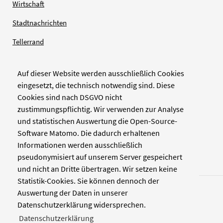
Wirtschaft
Stadtnachrichten
Tellerrand
Auf dieser Website werden ausschließlich Cookies
Verlag
eingesetzt, die technisch notwendig sind. Diese
Cookies sind nach DSGVO nicht
Zellwerk GmbH & Co KG
zustimmungspflichtig. Wir verwenden zur Analyse
Pinienstraße 2
und statistischen Auswertung die Open-Source-
40233 Düsseldorf
Software Matomo. Die dadurch erhaltenen
www.zellwerk.com
Informationen werden ausschließlich
pseudonymisiert auf unserem Server gespeichert
und nicht an Dritte übertragen. Wir setzen keine
Statistik-Cookies. Sie können dennoch der
Auswertung der Daten in unserer
Datenschutzerklärung widersprechen.
Datenschutzerklärung