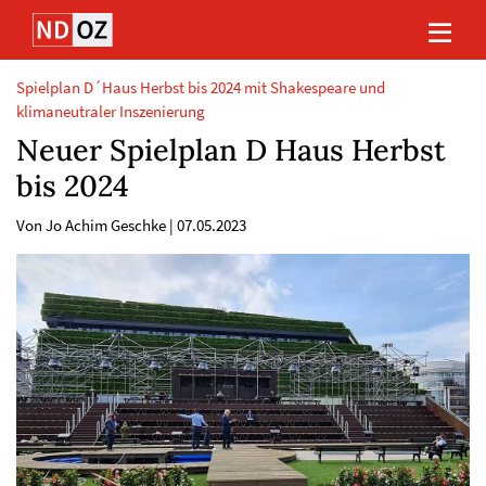
Direkt
Direkt
Direkt
Direkt
zum
zum
zur
zum
Inhalt
Hauptmenu
Suche
Footer
(Eingabetaste)
(Eingabetaste)
(Eingabetaste)
(Eingabetaste)
Spielplan D´Haus Herbst bis 2024 mit Shakespeare und
klimaneutraler Inszenierung
Neuer Spielplan D Haus Herbst
bis 2024
Von Jo Achim Geschke
|
07.05.2023