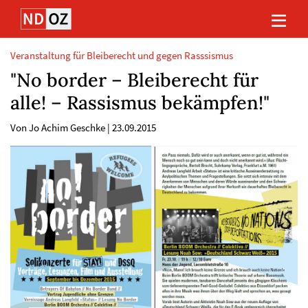
Direkt
Direkt
Direkt
Direkt
zum
zum
zur
zum
Inhalt
Hauptmenu
Suche
Footer
(Eingabetaste)
(Eingabetaste)
(Eingabetaste)
(Eingabetaste)
Veranstaltung für Bleiberecht und gegen Rasssismus
"No border – Bleiberecht für
alle! – Rassismus bekämpfen!"
Von Jo Achim Geschke
|
23.09.2015