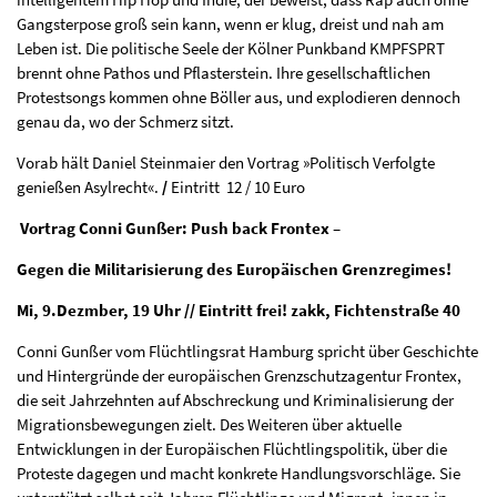
Gangsterpose groß sein kann, wenn er klug, dreist und nah am
Leben ist. Die politische Seele der Kölner Punkband KMPFSPRT
brennt ohne Pathos und Pflasterstein. Ihre gesellschaftlichen
Protestsongs kommen ohne Böller aus, und explodieren dennoch
genau da, wo der Schmerz sitzt.
Vorab hält Daniel Steinmaier den Vortrag »Politisch Verfolgte
genießen Asylrecht«.
/
Eintritt 12 / 10 Euro
Vortrag Conni Gunßer: Push back Frontex –
Gegen die Militarisierung des Europäischen Grenzregimes!
Mi, 9.Dezmber, 19 Uhr // Eintritt frei! zakk, Fichtenstraße 40
Conni Gunßer vom Flüchtlingsrat Hamburg spricht über Geschichte
und Hintergründe der europäischen Grenzschutzagentur Frontex,
die seit Jahrzehnten auf Abschreckung und Kriminalisierung der
Migrationsbewe­gungen zielt. Des Weiteren über aktuelle
Entwicklungen in der Europäischen Flüchtlingspolitik, über die
Proteste dagegen und macht konkrete Handlungs­vorschläge. Sie