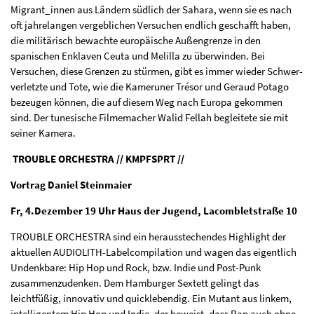
Migrant_innen aus Län­dern südlich der Sahara, wenn sie es nach
oft jahrelangen vergeblichen Versuchen endlich geschafft haben,
die militärisch bewachte europäische Außengrenze in den
spanischen Enklaven Ceuta und Melilla zu überwinden. Bei
Versuchen, diese Grenzen zu stürmen, gibt es immer wieder Schwer­
verletzte und Tote, wie die Kameruner Trésor und Geraud Potago
bezeugen können, die auf diesem Weg nach Europa gekommen
sind. Der tunesische Filmemacher Walid Fellah begleitete sie mit
seiner Kamera.
TROUBLE ORCHESTRA // KMPFSPRT //
Vortrag Daniel Steinmaier
Fr, 4.Dezember 19 Uhr Haus der Jugend, Lacombletstraße 10
TROUBLE ORCHESTRA sind ein herausstechendes Highlight der
aktuellen AUDIOLITH-Labelcompilation und wagen das eigentlich
Undenkbare: Hip Hop und Rock, bzw. Indie und Post-Punk
zusammenzudenken. Dem Hamburger Sextett gelingt das
leichtfüßig, innovativ und quicklebendig. Ein Mutant aus linkem,
intelligentem Hip Hop und Indie, der beweist, dass Rap auch ohne