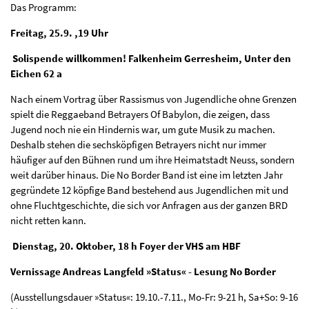
Das Programm:
Freitag, 25.9. ,19 Uhr
Solispende willkommen! Falkenheim Gerresheim, Unter den
Eichen 62 a
Nach einem Vortrag über Rassismus von Jugendliche ohne Grenzen
spielt die Reggaeband Betrayers Of Babylon, die zeigen, dass
Jugend noch nie ein Hindernis war, um gute Musik zu machen.
Deshalb stehen die sechsköpfigen Betrayers nicht nur immer
häufiger auf den Bühnen rund um ihre Heimatstadt Neuss, sondern
weit darüber hinaus. Die No Border Band ist eine im letzten Jahr
gegründete 12 köpfige Band bestehend aus Jugendlichen mit und
ohne Fluchtgeschichte, die sich vor Anfragen aus der ganzen BRD
nicht retten kann.
Dienstag, 20. Oktober, 18 h Foyer der VHS am HBF
Vernissage Andreas Langfeld »Status« - Lesung No Border
(Ausstellungsdauer »Status«: 19.10.-7.11., Mo-Fr: 9-21 h, Sa+So: 9-16