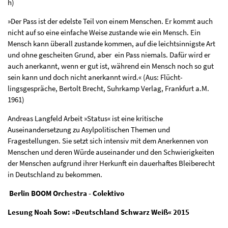
h)
»Der Pass ist der edelste Teil von einem Menschen. Er kommt auch
nicht auf so eine einfache Weise zustande wie ein Mensch. Ein
Mensch kann überall zustande kommen, auf die leichtsinnigste Art
und ohne gescheiten Grund, aber ein Pass niemals. Dafür wird er
auch anerkannt, wenn er gut ist, während ein Mensch noch so gut
sein kann und doch nicht anerkannt wird.« (Aus: Flücht­
lingsgespräche, Bertolt Brecht, Suhrkamp Verlag, Frankfurt a.M.
1961)
Andreas Langfeld Arbeit »Status« ist eine kritische
Auseinandersetzung zu Asylpolitischen Themen und
Fragestellungen. Sie setzt sich intensiv mit dem Anerkennen von
Menschen und deren Würde auseinander und den Schwie­rigkeiten
der Menschen aufgrund ihrer Herkunft ein dauerhaftes Bleiberecht
in Deutschland zu bekommen.
Berlin BOOM Orchestra - Colektivo
Lesung Noah Sow: »Deutschland Schwarz Weiß« 2015