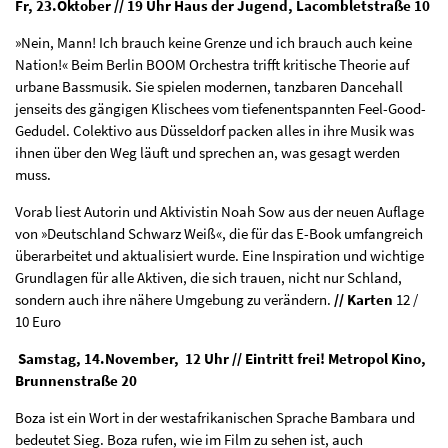
Fr, 23.Oktober // 19 Uhr Haus der Jugend, Lacombletstraße 10
»Nein, Mann! Ich brauch keine Grenze und ich brauch auch keine
Nation!« Beim Berlin BOOM Orchestra trifft kritische Theorie auf
urbane Bassmusik. Sie spielen modernen, tanzbaren Dancehall
jenseits des gängigen Klischees vom tiefenentspannten Feel-Good-
Gedudel. Colektivo aus Düsseldorf packen alles in ihre Musik was
ihnen über den Weg läuft und sprechen an, was gesagt werden
muss.
Vorab liest Autorin und Aktivistin Noah Sow aus der neuen Auflage
von »Deutschland Schwarz Weiß«, die für das E-Book umfangreich
überarbeitet und aktualisiert wurde. Eine Inspiration und wichtige
Grundlagen für alle Akti­ven, die sich trauen, nicht nur Schland,
sondern auch ihre nähere Umgebung zu verändern.
// Karten
12 /
10 Euro
Samstag, 14.November, 12 Uhr // Eintritt frei! Metropol Kino,
Brunnenstraße 20
Boza ist ein Wort in der westafrikanischen Sprache Bambara und
bedeutet Sieg. Boza rufen, wie im Film zu sehen ist, auch