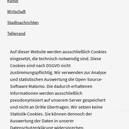
Kultur
Wirtschaft
Stadtnachrichten
Tellerrand
Auf dieser Website werden ausschließlich Cookies
Verlag
eingesetzt, die technisch notwendig sind. Diese
Cookies sind nach DSGVO nicht
Zellwerk GmbH & Co KG
zustimmungspflichtig. Wir verwenden zur Analyse
Pinienstraße 2
und statistischen Auswertung die Open-Source-
40233 Düsseldorf
Software Matomo. Die dadurch erhaltenen
www.zellwerk.com
Informationen werden ausschließlich
pseudonymisiert auf unserem Server gespeichert
und nicht an Dritte übertragen. Wir setzen keine
Statistik-Cookies. Sie können dennoch der
Auswertung der Daten in unserer
Datenschutzerklärung widersprechen.