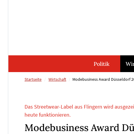
Direkt
Direkt
Direkt
Direkt
zum
zum
zur
zum
Inhalt
Hauptmenu
Suche
Footer
(Eingabetaste)
(Eingabetaste)
(Eingabetaste)
(Eingabetaste)
Politik
Wir
Startseite
Wirtschaft
Modebusiness Award Düsseldorf 20
Das Streetwear-Label aus Flingern wird ausgeze
heute funktionieren.
Modebusiness Award Düs