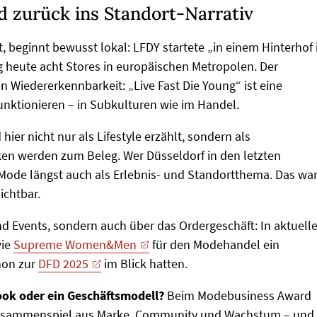
d zurück ins Standort-Narrativ
t, beginnt bewusst lokal: LFDY startete „in einem Hinterhof 
ng heute acht Stores in europäischen Metropolen. Der
n Wiedererkennbarkeit: „Live Fast Die Young“ ist eine
unktionieren – in Subkulturen wie im Handel.
hier nicht nur als Lifestyle erzählt, sondern als
en werden zum Beleg. Wer Düsseldorf in den letzten
 Mode längst auch als Erlebnis- und Standortthema. Das wa
sichtbar.
nd Events, sondern auch über das Ordergeschäft: In aktuell
wie
Supreme Women&Men
für den Modehandel ein
hon zur
DFD 2025
im Blick hatten.
Look oder ein Geschäftsmodell?
Beim Modebusiness Award
 Zusammenspiel aus Marke, Community und Wachstum – und