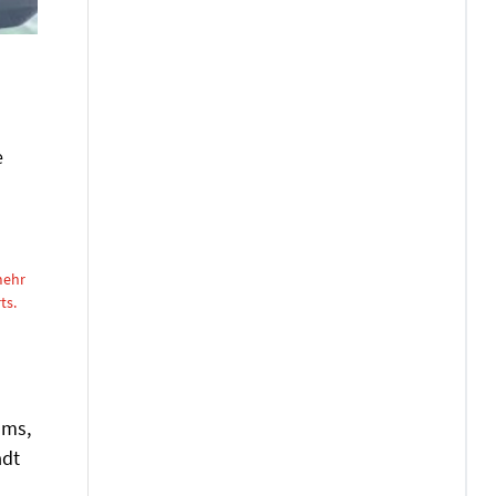
e
mehr
ts.
oms,
adt