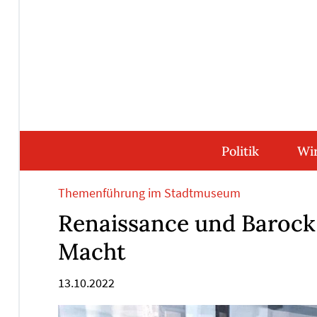
Direkt
Direkt
Direkt
Direkt
zum
zum
zur
zum
Inhalt
Hauptmenu
Suche
Footer
(Eingabetaste)
(Eingabetaste)
(Eingabetaste)
(Eingabetaste)
Politik
Wir
Themenführung im Stadtmuseum
Renaissance und Barock
Macht
13.10.2022